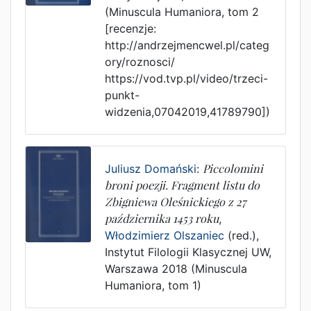
(Minuscula Humaniora, tom 2
[recenzje:
http://andrzejmencwel.pl/categ
ory/roznosci/
https://vod.tvp.pl/video/trzeci-
punkt-
widzenia,07042019,41789790])
Juliusz Domański
:
Piccolomini
broni poezji. Fragment listu do
Zbigniewa Oleśnickiego z 27
października 1453 roku
,
Włodzimierz Olszaniec
(red.),
Instytut Filologii Klasycznej UW
,
Warszawa
2018
(Minuscula
Humaniora, tom 1)