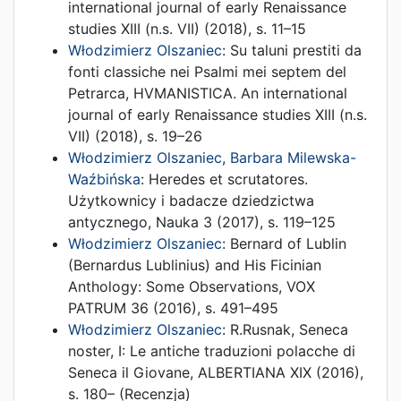
international journal of early Renaissance
studies XIII (n.s. VII)
(
2018
),
s. 11–15
Włodzimierz Olszaniec
:
Su taluni prestiti da
fonti classiche nei Psalmi mei septem del
Petrarca
,
HVMANISTICA. An international
journal of early Renaissance studies XIII (n.s.
VII)
(
2018
),
s. 19–26
Włodzimierz Olszaniec
,
Barbara Milewska-
Waźbińska
:
Heredes et scrutatores.
Użytkownicy i badacze dziedzictwa
antycznego
,
Nauka 3
(
2017
),
s. 119–125
Włodzimierz Olszaniec
:
Bernard of Lublin
(Bernardus Lublinius) and His Ficinian
Anthology: Some Observations
,
VOX
PATRUM 36
(
2016
),
s. 491–495
Włodzimierz Olszaniec
:
R.Rusnak, Seneca
noster, I: Le antiche traduzioni polacche di
Seneca il Giovane
,
ALBERTIANA XIX
(
2016
),
s. 180–
(Recenzja)