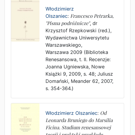
Włodzimierz
Olszaniec
:
Francesco Petrarka,
"Pisma podróżnicze"
,
dr
Krzysztof Rzepkowski (red.)
,
Wydawnictwa Uniwersytetu
Warszawskiego
,
Warszawa
2009
(Biblioteka
Renesansowa, t. II. Recenzje:
Joanna Ugniewska, Nowe
Książki 9, 2009, s. 48; Juliusz
Domański, Meander 62, 2007,
s. 354-364.)
Włodzimierz Olszaniec
:
Od
Leonarda Bruniego do Marsilia
Ficina. Studium renesansowej
teorii i praktyki przekładu
,