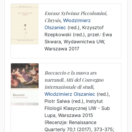
Eneasz Sylwiusz Piccolomini,
Chrysis
,
Włodzimierz
Olszaniec
(red.),
Krzysztof
Rzepkowski (red.)
, przeł.:
Ewa
Skwara
,
Wydawnictwa UW
,
Warszawa
2017
Boccaccio e la nuova ars
narrandi. Atti del Convegno
internazionale di studi
,
Włodzimierz Olszaniec
(red.),
Piotr Salwa (red.)
,
Instytut
Filologii Klasycznej UW - Sub
Lupa
,
Warszawa
2015
(Recenzje: Renaissance
Quarterly 70,1 (2017), 373-375;