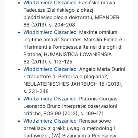
Włodzimierz Olszaniec
:
Łacińska mowa
Tadeusza Zielińskiego z okazji
pięćdziesięciolecia doktoratu
,
MEANDER
68
(
2013
),
s. 204–208
Włodzimierz Olszaniec
:
Maxime omnium
legitime amavit Socrates. Marsilio Ficino e i
riferimenti all'omosessualità nei dialoghi di
Platone
,
HUMANISTICA LOVANIENSIA
62
(
2013
),
s. 113–125
Włodzimierz Olszaniec
:
Angelo Maria Durini
- traduttore di Petrarca o plagiario?
,
NEULATEINISCHES JAHRBUCH 15
(
2013
),
s. 231–248
Włodzimierz Olszaniec
:
Platonis Gorgias
Leonardo Bruno interprete: osservazioni
critiche
,
EOS 99
(
2012
),
s. 169–171
Włodzimierz Olszaniec
:
Renesansowe
przekłady z greki: uwagi o metodologii
badawczej
, [W:]
Bizancjum a Renesansy.