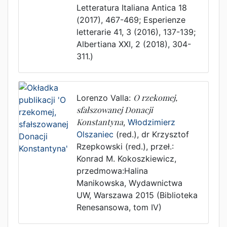
Letteratura Italiana Antica 18
(2017), 467-469; Esperienze
letterarie 41, 3 (2016), 137-139;
Albertiana XXI, 2 (2018), 304-
311.)
Lorenzo Valla
:
O rzekomej,
sfałszowanej Donacji
Konstantyna
,
Włodzimierz
Olszaniec
(red.),
dr Krzysztof
Rzepkowski (red.)
, przeł.:
Konrad M. Kokoszkiewicz,
przedmowa:Halina
Manikowska
,
Wydawnictwa
UW
,
Warszawa
2015
(Biblioteka
Renesansowa, tom IV)