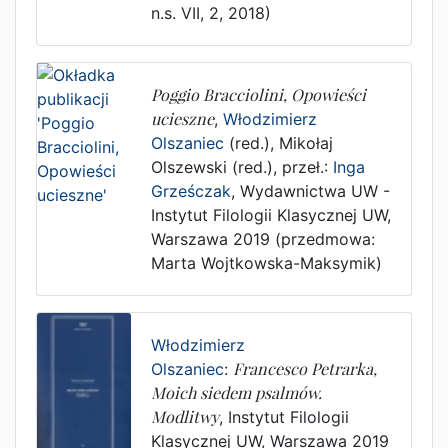
n.s. VII, 2, 2018)
Poggio Bracciolini, Opowieści
ucieszne
,
Włodzimierz
Olszaniec
(red.),
Mikołaj
Olszewski (red.)
, przeł.:
Inga
Grześczak
,
Wydawnictwa UW -
Instytut Filologii Klasycznej UW
,
Warszawa
2019
(przedmowa:
Marta Wojtkowska-Maksymik)
Włodzimierz
Olszaniec
:
Francesco Petrarka,
Moich siedem psalmów.
Modlitwy
,
Instytut Filologii
Klasycznej UW
,
Warszawa
2019