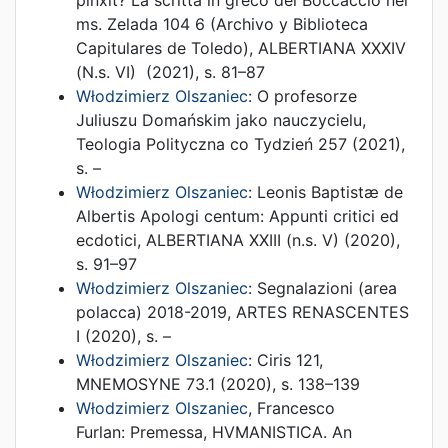
pinxit? La scritta in greco del Boccaccio nel
ms. Zelada 104 6 (Archivo y Biblioteca
Capitulares de Toledo)
,
ALBERTIANA XXXIV
(N.s. VI)
(
2021
),
s. 81–87
Włodzimierz Olszaniec
:
O profesorze
Juliuszu Domańskim jako nauczycielu
,
Teologia Polityczna co Tydzień 257
(
2021
),
s. –
Włodzimierz Olszaniec
:
Leonis Baptistæ de
Albertis Apologi centum: Appunti critici ed
ecdotici
,
ALBERTIANA XXIII (n.s. V)
(
2020
),
s. 91–97
Włodzimierz Olszaniec
:
Segnalazioni (area
polacca) 2018-2019
,
ARTES RENASCENTES
I
(
2020
),
s. –
Włodzimierz Olszaniec
:
Ciris 121
,
MNEMOSYNE 73.1
(
2020
),
s. 138–139
Włodzimierz Olszaniec
,
Francesco
Furlan
:
Premessa
,
HVMANISTICA. An