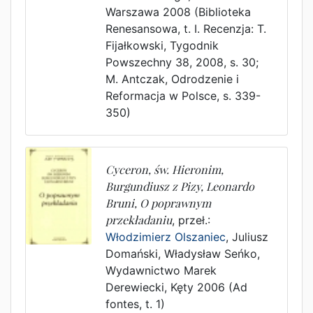
Warszawa
2008
(Biblioteka
Renesansowa, t. I. Recenzja: T.
Fijałkowski, Tygodnik
Powszechny 38, 2008, s. 30;
M. Antczak, Odrodzenie i
Reformacja w Polsce, s. 339-
350)
Cyceron, św. Hieronim,
Burgundiusz z Pizy, Leonardo
Bruni, O poprawnym
przekładaniu
, przeł.:
Włodzimierz Olszaniec
,
Juliusz
Domański
,
Władysław Seńko
,
Wydawnictwo Marek
Derewiecki
,
Kęty
2006
(Ad
fontes, t. 1)