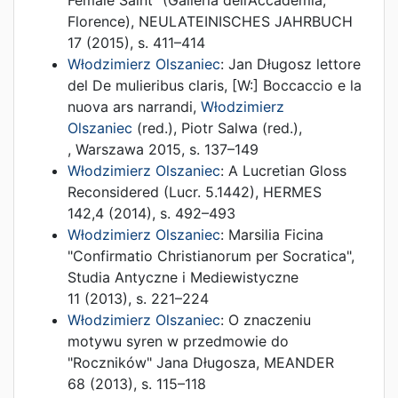
Female Saint” (Galleria dell’Accademia,
Florence)
,
NEULATEINISCHES JAHRBUCH
17
(
2015
),
s. 411–414
Włodzimierz Olszaniec
:
Jan Długosz lettore
del De mulieribus claris
, [W:]
Boccaccio e la
nuova ars narrandi
,
Włodzimierz
Olszaniec
(red.),
Piotr Salwa (red.)
,
,
Warszawa
2015
,
s. 137–149
Włodzimierz Olszaniec
:
A Lucretian Gloss
Reconsidered (Lucr. 5.1442)
,
HERMES
142,4
(
2014
),
s. 492–493
Włodzimierz Olszaniec
:
Marsilia Ficina
"Confirmatio Christianorum per Socratica"
,
Studia Antyczne i Mediewistyczne
11
(
2013
),
s. 221–224
Włodzimierz Olszaniec
:
O znaczeniu
motywu syren w przedmowie do
"Roczników" Jana Długosza
,
MEANDER
68
(
2013
),
s. 115–118