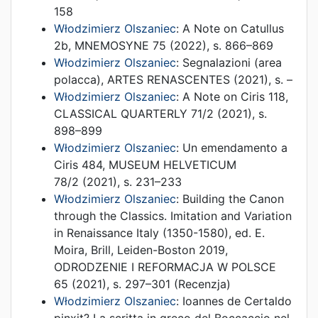
158
Włodzimierz Olszaniec
:
A Note on Catullus
2b
,
MNEMOSYNE 75
(
2022
),
s. 866–869
Włodzimierz Olszaniec
:
Segnalazioni (area
polacca)
,
ARTES RENASCENTES
(
2021
),
s. –
Włodzimierz Olszaniec
:
A Note on Ciris 118
,
CLASSICAL QUARTERLY 71/2
(
2021
),
s.
898–899
Włodzimierz Olszaniec
:
Un emendamento a
Ciris 484
,
MUSEUM HELVETICUM
78/2
(
2021
),
s. 231–233
Włodzimierz Olszaniec
:
Building the Canon
through the Classics. Imitation and Variation
in Renaissance Italy (1350-1580), ed. E.
Moira, Brill, Leiden-Boston 2019
,
ODRODZENIE I REFORMACJA W POLSCE
65
(
2021
),
s. 297–301
(Recenzja)
Włodzimierz Olszaniec
:
Ioannes de Certaldo