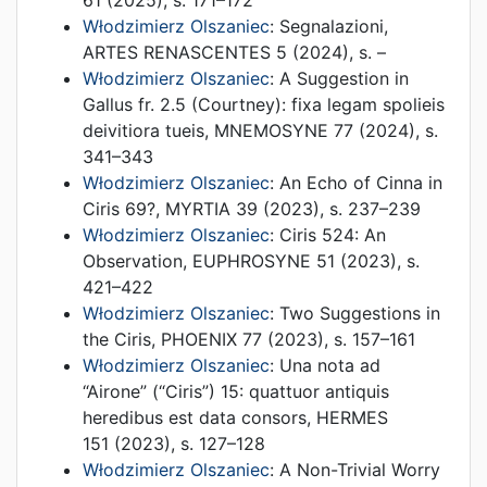
61
(
2025
),
s. 171–172
Włodzimierz Olszaniec
:
Segnalazioni
,
ARTES RENASCENTES 5
(
2024
),
s. –
Włodzimierz Olszaniec
:
A Suggestion in
Gallus fr. 2.5 (Courtney): fixa legam spolieis
deivitiora tueis
,
MNEMOSYNE 77
(
2024
),
s.
341–343
Włodzimierz Olszaniec
:
An Echo of Cinna in
Ciris 69?
,
MYRTIA 39
(
2023
),
s. 237–239
Włodzimierz Olszaniec
:
Ciris 524: An
Observation
,
EUPHROSYNE 51
(
2023
),
s.
421–422
Włodzimierz Olszaniec
:
Two Suggestions in
the Ciris
,
PHOENIX 77
(
2023
),
s. 157–161
Włodzimierz Olszaniec
:
Una nota ad
“Airone” (“Ciris”) 15: quattuor antiquis
heredibus est data consors
,
HERMES
151
(
2023
),
s. 127–128
Włodzimierz Olszaniec
:
A Non-Trivial Worry