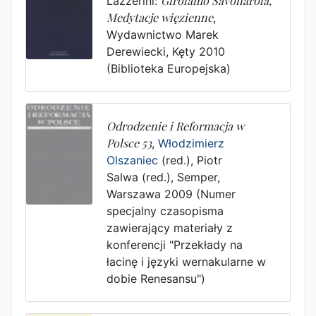
Lazzerini
:
Girolamo Savonarola,
Medytacje więzienne
,
Wydawnictwo Marek
Derewiecki
,
Kęty
2010
(Biblioteka Europejska)
Odrodzenie i Reformacja w
Polsce 53
,
Włodzimierz
Olszaniec
(red.),
Piotr
Salwa (red.)
,
Semper
,
Warszawa
2009
(Numer
specjalny czasopisma
zawierający materiały z
konferencji "Przekłady na
łacinę i języki wernakularne w
dobie Renesansu")