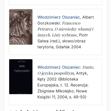
Włodzimierz Olszaniec
,
Albert
Gorzkowski
:
Francesco
Petrarca, O niewiedzy własnej i
innych. Listy wybrane
,
Piotr
Salwa (red.)
,
słowo/obraz
terytoria
,
Gdańsk
2004
Włodzimierz Olszaniec
:
Dante,
O języku pospolitym
,
Antyk
,
Kęty
2002
(Biblioteka
Europejska, t. 12. Recenzja:
Zbigniew Mikołejko, Nowe
Książki 11, 2004, s. 49-50)