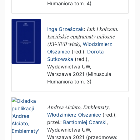
Humaniora tom. 4)
Inga Grześczak
:
Łuk i kołczan.
Łacińskie epigramaty miłosne
(XV-XVII wiek)
,
Włodzimierz
Olszaniec
(red.),
Dorota
Sutkowska
(red.),
Wydawnictwa UW
,
Warszawa
2021
(Minuscula
Humaniora tom. 3)
Andrea Alciato, Emblematy
,
Włodzimierz Olszaniec
(red.),
przeł.:
Bartłomiej Czarski
,
Wydawnictwa UW
,
Warszawa
2021
(przedmowa: