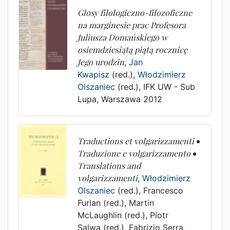
Glosy filologiczno-filozoficzne
na marginesie prac Profesora
Juliusza Domańskiego w
osiemdziesiątą piątą rocznicę
Jego urodzin
,
Jan
Kwapisz
(red.),
Włodzimierz
Olszaniec
(red.),
IFK UW - Sub
Lupa
,
Warszawa
2012
Traductions et volgarizzamenti •
Traduzione e volgarizzamento •
Translations and
volgarizzamenti
,
Włodzimierz
Olszaniec
(red.),
Francesco
Furlan (red.)
,
Martin
McLaughlin (red.)
,
Piotr
Salwa (red.)
,
Fabrizio Serra