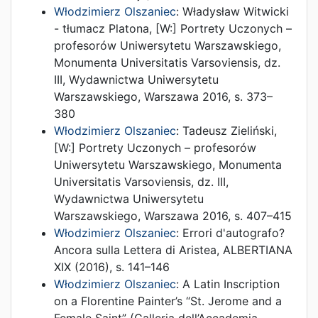
Włodzimierz Olszaniec
:
Władysław Witwicki
- tłumacz Platona
, [W:]
Portrety Uczonych –
profesorów Uniwersytetu Warszawskiego,
Monumenta Universitatis Varsoviensis, dz.
III
,
Wydawnictwa Uniwersytetu
Warszawskiego
,
Warszawa
2016
,
s. 373–
380
Włodzimierz Olszaniec
:
Tadeusz Zieliński
,
[W:]
Portrety Uczonych – profesorów
Uniwersytetu Warszawskiego, Monumenta
Universitatis Varsoviensis, dz. III
,
Wydawnictwa Uniwersytetu
Warszawskiego
,
Warszawa
2016
,
s. 407–415
Włodzimierz Olszaniec
:
Errori d'autografo?
Ancora sulla Lettera di Aristea
,
ALBERTIANA
XIX
(
2016
),
s. 141–146
Włodzimierz Olszaniec
:
A Latin Inscription
on a Florentine Painter’s “St. Jerome and a