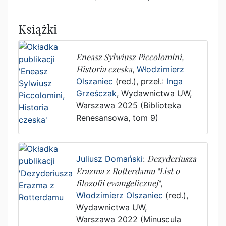
Książki
Eneasz Sylwiusz Piccolomini,
Historia czeska
,
Włodzimierz
Olszaniec
(red.), przeł.:
Inga
Grześczak
,
Wydawnictwa UW
,
Warszawa
2025
(Biblioteka
Renesansowa, tom 9)
Juliusz Domański
:
Dezyderiusza
Erazma z Rotterdamu "List o
filozofii ewangelicznej"
,
Włodzimierz Olszaniec
(red.),
Wydawnictwa UW
,
Warszawa
2022
(Minuscula