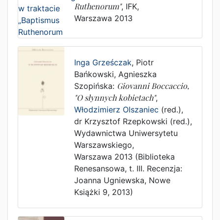
Ruthenorum"
,
IFK
,
Warszawa
2013
Inga Grześczak
,
Piotr
Bańkowski, Agnieszka
Szopińska
:
Giovanni Boccaccio,
"O słynnych kobietach"
,
Włodzimierz Olszaniec
(red.),
dr Krzysztof Rzepkowski (red.)
,
Wydawnictwa Uniwersytetu
Warszawskiego
,
Warszawa
2013
(Biblioteka
Renesansowa, t. III. Recenzja:
Joanna Ugniewska, Nowe
Książki 9, 2013)