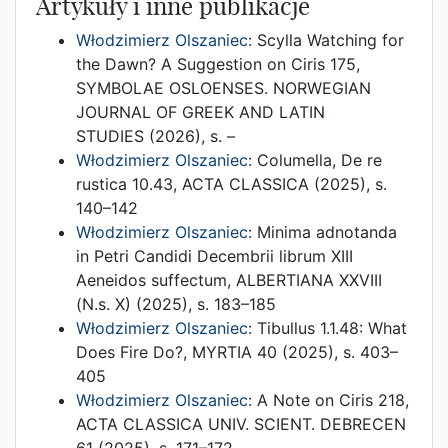
Artykuły i inne publikacje
Włodzimierz Olszaniec
:
Scylla Watching for
the Dawn? A Suggestion on Ciris 175
,
SYMBOLAE OSLOENSES. NORWEGIAN
JOURNAL OF GREEK AND LATIN
STUDIES
(
2026
),
s. –
Włodzimierz Olszaniec
:
Columella, De re
rustica 10.43
,
ACTA CLASSICA
(
2025
),
s.
140–142
Włodzimierz Olszaniec
:
Minima adnotanda
in Petri Candidi Decembrii librum XIII
Aeneidos suffectum
,
ALBERTIANA XXVIII
(N.s. X)
(
2025
),
s. 183–185
Włodzimierz Olszaniec
:
Tibullus 1.1.48: What
Does Fire Do?
,
MYRTIA 40
(
2025
),
s. 403–
405
Włodzimierz Olszaniec
:
A Note on Ciris 218
,
ACTA CLASSICA UNIV. SCIENT. DEBRECEN