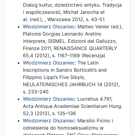
Dialog kultur, dziedzictwo antyku. Tradycja
i współczesność
,
Michał Janocha et
al. (red.)
,
,
Warszawa
2012
,
s. 43–51
Włodzimierz Olszaniec
:
Matteo Venier (ed.),
Platonis Gorgias Leonardo Aretino
interprete, SISMEL. Edizioni del Galluzzo,
Firenze 2011
,
RENAISSANCE QUARTERLY
65,4
(
2012
),
s. 1167–1169
(Recenzja)
Włodzimierz Olszaniec
:
The Latin
Inscriptions in Sandro Botticelli’s and
Filippino Lippi’s Five Sibyls
,
NEULATEINISCHES JAHRBUCH 14
(
2012
),
s. 233–240
Włodzimierz Olszaniec
:
Lucretius 4.791
,
Acta Antiqua Academiae Scientiarum Hung.
52,3
(
2012
),
s. 135–136
Włodzimierz Olszaniec
:
Marsilio Ficino i
odniesienia do homoseksualizmu w