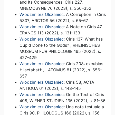
and Its Consequences: Ciris 227
,
MNEMOSYNE 76
(
2023
),
s. 350–352
Włodzimierz Olszaniec
:
A Corruption in Ciris
530?
,
ARCTOS 56
(
2022
),
s. 65–67
Włodzimierz Olszaniec
:
A Note on Ciris 47
,
ERANOS 113
(
2022
),
s. 131–133
Włodzimierz Olszaniec
:
Ciris 137: What has
Cupid Done to the Gods?
,
RHEINISCHES
MUSEUM FUR PHILOLOGIE 165
(
2022
),
s.
427–429
Włodzimierz Olszaniec
:
Ciris 208: excubias
† iactabat†
,
LATOMUS 81
(
2022
),
s. 656–
657
Włodzimierz Olszaniec
:
Ciris 58
,
ACTA
ANTIQUA 61
(
2022
),
s. 143–145
Włodzimierz Olszaniec
:
On the Text of Ciris
408
,
WIENER STUDIEN 135
(
2022
),
s. 81–86
Włodzimierz Olszaniec
:
Una nota testuale a
Ciris 90
,
PHILOLOGUS 166
(
2022
),
s. 156–