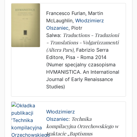
Francesco Furlan
,
Martin
McLaughlin
,
Włodzimierz
Olszaniec
,
Piotr
Salwa
:
Traductions - Traduzioni
- Translations - Volgarizzamenti
(Altera Pars)
,
Fabrizio Serra
Editore
,
Pisa - Roma
2014
(Numer specjalny czasopisma
HVMANISTICA. An International
Journal of Early Renaissance
Studies)
Włodzimierz
Olszaniec
:
Technika
kompilacyjna Orzechowskiego w
traktacie „Baptismus