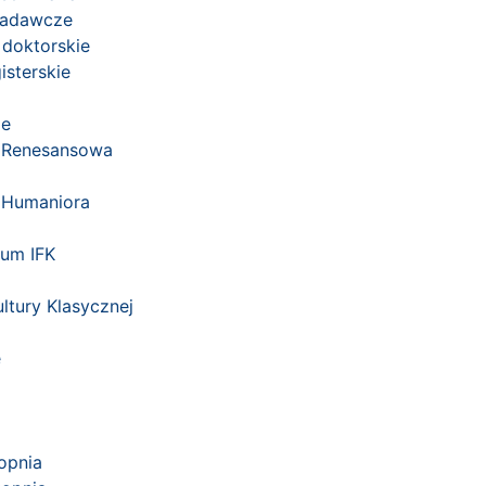
badawcze
doktorskie
isterskie
je
a Renesansowa
 Humaniora
ium IFK
ltury Klasycznej
e
topnia