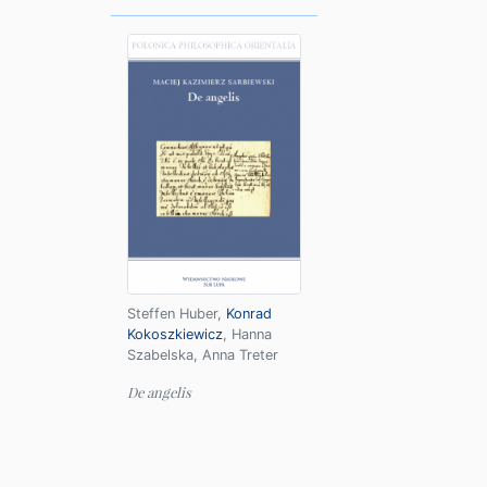
Steffen Huber
,
Konrad
Kokoszkiewicz
,
Hanna
Szabelska
,
Anna Treter
De angelis