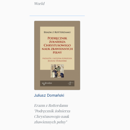
World
Juliusz Domański
Erazm z Rotterdamu
"Podręcznik żołnierza
Chrystusowego nauk
zbawiennych pełny"