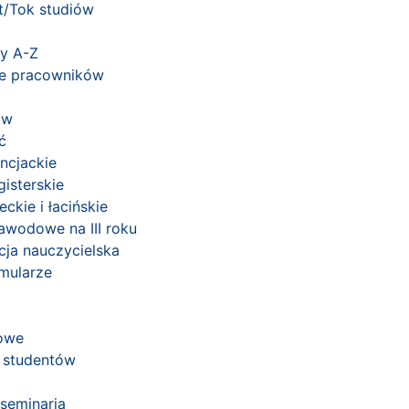
at/Tok studiów
y A-Z
je pracowników
ów
ć
encjackie
isterskie
eckie i łacińskie
awodowe na III roku
cja nauczycielska
rmularze
owe
 studentów
 seminaria