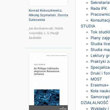
Sekretari
Rada IFK
Konrad Kokoszkiewicz
,
Pracownic
Mikołaj Szymański
,
Dorota
Konsultac
Sutkowska
STUDIA
Jan Kochanowski, Dzieła
Tok studi
wszystkie, t. X: Poezje
Plany zaję
łacińskie
Studia lic
Studia mag
Lektury gr
Praktyki z
Specjaliza
Druki i fo
MOST
Erasmus+
Koła nauk
Samorząd
DZIAŁALNOŚĆ
Wykłady i