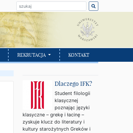
ło do wyszukania:
REKRUTACJA
KONTAKT
Dlaczego IFK?
Student filologii
klasycznej
poznając języki
klasyczne – grekę i łacinę –
zyskuje klucz do literatury i
kultury starożytnych Greków i