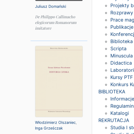
Projekty 
Juliusz Domański
Rozprawy 
De Philippo Callimacho
Prace mag
elegicorum Romanorum
Publikacje
imitatore
Konferenc
Bibliotek
Scripta
Minuscula
Didactica
Laborator
Kursy PTF
Konkurs Ku
BIBLIOTEKA
Informacj
Regulamin
Katalogi
REKRUTACJA
Włodzimierz Olszaniec
,
Studia I s
Inga Grześczak