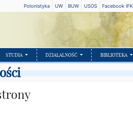
Has
Polonistyka
UW
BUW
USOS
Facebook IFK
STUDIA
DZIAŁALNOŚĆ
BIBLIOTEKA
ości
strony