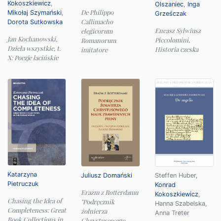
Kokoszkiewicz
,
Olszaniec
,
Inga
De Philippo
Mikołaj Szymański
,
Grześczak
Callimacho
Dorota Sutkowska
Eneasz Sylwiusz
elegicorum
Jan Kochanowski,
Piccolomini,
Romanorum
Dzieła wszystkie, t.
Historia czeska
imitatore
X: Poezje łacińskie
Katarzyna
Juliusz Domański
Steffen Huber
,
Pietruczuk
Konrad
Erazm z Rotterdamu
Kokoszkiewicz
,
Chasing the Idea of
"Podręcznik
Hanna Szabelska
,
Completeness: Great
żołnierza
Anna Treter
Book Collections in
Chrystusowego