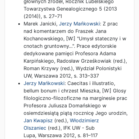
głównych źródeł
,
Rocznik Lubelskiego
Towarzystwa Genealogicznego 5
(
2013
(2014)
),
s. 27–71
Marek Janicki
,
Jerzy Mańkowski
:
Z prac
nad komentarzem do Fraszek Jana
Kochanowskiego
, [W:]
"Umysł stateczny i w
cnotach gruntowny...". Prace edytorskie
dedykowane pamięci Profesora Adama
Karpińskiego
,
Radosław Grześkowiak (red.)
,
Roman Krzywy (red.)
,
Wydział Polonistyki
UW
,
Warszawa
2012
,
s. 313–337
Jerzy Mańkowski
:
Caecitas i illustratio,
bellum bonum i chrzest Mieszka
, [W:]
Glosy
filologiczno-filozoficzne na marginesie prac
Profesora Juliusza Domańskiego w
osiemdziesiątą piątą rocznicę Jego urodzin
,
Jan Kwapisz
(red.),
Włodzimierz
Olszaniec
(red.),
IFK UW - Sub
Lupa
,
Warszawa
2012
,
s. 81–117