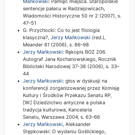
Mańkowski
:
Pamięć miejsca. Staropolskie
sentencje pałacu w Radziejowicach
,
Wiadomości Historyczne 50 nr 2
(
2007
),
s.
47–51
G. Przychocki
:
Co to jest filologia
klasyczna?
,
Jerzy Mańkowski
(red.),
Meander 61
(
2006
),
s. 86–98
Jerzy Mańkowski
:
Rękopis BOZ 206.
Autograf Jana Kochanowskiego
,
Rocznik
Biblioteki Narodowej 37-38
(
2006
),
s. 33–
44
Jerzy Mańkowski
:
głos w dyskusji na
konferencji zorganizowanej przez Komisję
Kultury i Środków Przekazu Senatu RP
,
[W:]
Dziedzictwo antyczne a polska
tradycja kulturowa
,
Kancelaria
Senatu
,
Warszawa
2004
,
s. 63–66
Jerzy Mańkowski
,
Aleksander
Stępkowski
:
O wydaniu Goślickiego
,