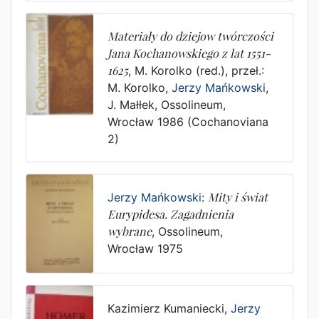
Materiały do dziejow twórczości
Jana Kochanowskiego z lat 1551-
1625
,
M. Korolko (red.)
, przeł.:
M. Korolko
,
Jerzy Mańkowski
,
J. Małłek
,
Ossolineum
,
Wrocław
1986
(Cochanoviana
2)
Jerzy Mańkowski
:
Mity i świat
Eurypidesa. Zagadnienia
wybrane
,
Ossolineum
,
Wrocław
1975
Kazimierz Kumaniecki
,
Jerzy