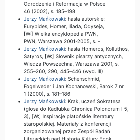
Odrodzenie i Reformacja w Polsce
46
(
2002
),
s. 185–198
Jerzy Mańkowski
:
hasła autorskie:
Eurypides, Homer, Iliada, Odyseja
,
[W:]
Wielka encyklopedia PWN
,
PWN
,
Warszawa
2001-2005
,
s. –
Jerzy Mańkowski
:
hasła Homeros, Kolluthos,
Satyros
, [W:]
Słownik pisarzy antycznych
,
Wiedza Powszechna
,
Warszawa
2001
,
s.
255–260, 290, 445–446
(wyd. III)
Jerzy Mańkowski
:
Schenschmid,
Fogelweder i Jan Kochanowski
,
Barok 7 nr
1
(
2000
),
s. 181–186
Jerzy Mańkowski
:
Krak, uczeń Sokratesa
(glosa do Kadłubka Chronica Polonorum I 5,
3)
, [W:]
Inspiracje platońskie literatury
staropolskiej. Materiały z konferencji
zorganizowanej przez Zespół Badań
Literackich nad Historią Kultury Epok