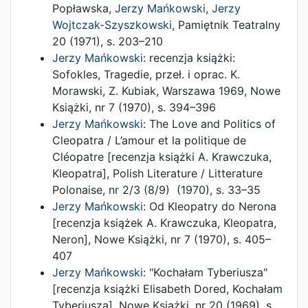
Popławska
,
Jerzy Mańkowski
,
Jerzy
Wojtczak-Szyszkowski
,
Pamiętnik Teatralny
20
(
1971
),
s. 203–210
Jerzy Mańkowski
:
recenzja książki:
Sofokles, Tragedie, przeł. i oprac. K.
Morawski, Z. Kubiak, Warszawa 1969
,
Nowe
Książki, nr 7
(
1970
),
s. 394–396
Jerzy Mańkowski
:
The Love and Politics of
Cleopatra / L’amour et la politique de
Cléopatre [recenzja książki A. Krawczuka,
Kleopatra]
,
Polish Literature / Litterature
Polonaise, nr 2/3 (8/9)
(
1970
),
s. 33–35
Jerzy Mańkowski
:
Od Kleopatry do Nerona
[recenzja książek A. Krawczuka, Kleopatra,
Neron]
,
Nowe Książki, nr 7
(
1970
),
s. 405–
407
Jerzy Mańkowski
:
"Kochałam Tyberiusza"
[recenzja książki Elisabeth Dored, Kochałam
Tyberiusza]
,
Nowe Książki, nr 20
(
1969
),
s.