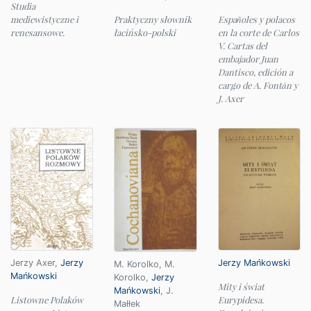
Studia
Praktyczny słownik
Españoles y polacos
mediewistyczne i
łacińsko-polski
en la corte de Carlos
renesansowe.
V. Cartas del
embajador Juan
Dantisco, edición a
cargo de A. Fontán y
J. Axer
Jerzy Axer
,
Jerzy
Jerzy Mańkowski
M. Korolko
,
M.
Mańkowski
Korolko
,
Jerzy
Mity i świat
Mańkowski
,
J.
Listowne Polaków
Eurypidesa.
Małłek