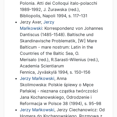
Polonia. Atti dei Colloqui italo-polacchi
1989-1992
,
J. Żurawska (red.)
,
Bibliopolis
,
Napoli
1994
,
s. 117–131
Jerzy Axer
,
Jerzy
Mańkowski
:
Korrespondenz von Johannes
Dantiscus (1485-1548). Baltische und
Skandinavische Problematik
, [W:]
Mare
Balticum - mare nostrum: Latin in the
Countries of the Baltic Sea
,
O.
Merisalo (red.)
,
R.Sarasti-Wilenius (red.)
,
Academia Scientiarum
Fennica
,
Jyväskylä
1994
,
s. 150–156
Jerzy Mańkowski
,
Anna
Skolimowska
:
Polskie śpiewy o Męce
Pańskiej - nieznana cząstka twórczości
Jana Kochanowskiego
,
Odrodzenie i
Reformacja w Polsce 38
(
1994
),
s. 95–98
Jerzy Mańkowski
,
Jerzy Ciechanowicz
:
Od
Homera do Kochanowskiego. Rozmowa z