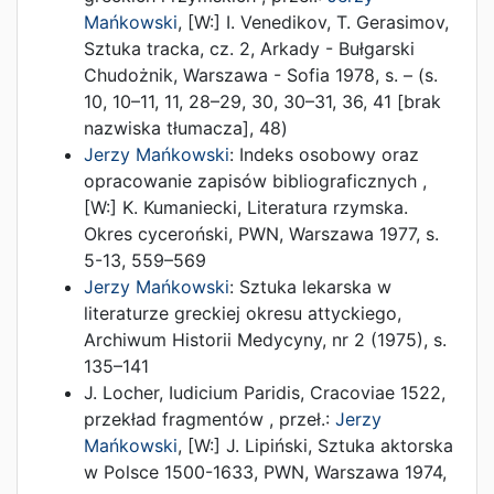
Mańkowski
, [W:]
I. Venedikov, T. Gerasimov,
Sztuka tracka, cz. 2
,
Arkady - Bułgarski
Chudożnik
,
Warszawa - Sofia
1978
,
s. –
(s.
10, 10–11, 11, 28–29, 30, 30–31, 36, 41 [brak
nazwiska tłumacza], 48)
Jerzy Mańkowski
:
Indeks osobowy oraz
opracowanie zapisów bibliograficznych
,
[W:]
K. Kumaniecki,
Literatura rzymska.
Okres cyceroński
,
PWN
,
Warszawa
1977
,
s.
5-13, 559–569
Jerzy Mańkowski
:
Sztuka lekarska w
literaturze greckiej okresu attyckiego
,
Archiwum Historii Medycyny, nr 2
(
1975
),
s.
135–141
J. Locher, Iudicium Paridis, Cracoviae 1522,
przekład fragmentów
, przeł.:
Jerzy
Mańkowski
, [W:]
J. Lipiński,
Sztuka aktorska
w Polsce 1500-1633
,
PWN
,
Warszawa
1974
,