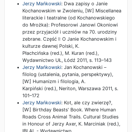
Jerzy Mańkowski
:
Dwa zapisy o Janie
Kochanowskim w Zwoleniu
, [W:]
Miscellanea
literackie i teatralne (od Kochanowskiego
do Mrożka): Profesorowi Janowi Okoniowi
przez przyjaciół i uczniów na 70. urodziny
zebrane. Część I: O Janie Kochanowskim i
kulturze dawnej Polski
,
K.
Płachcińska (red.)
,
M. Kuran (red.)
,
Wydawnictwo UŁ
,
Łódź
2011
,
s. 113–143
Jerzy Mańkowski
:
Jan Kochanowski –
filolog (ustalenia, pytania, perspektywy)
,
[W:]
Humanizm i filologia
,
A.
Karpiński (red.)
,
Neriton
,
Warszawa
2011
,
s.
101–172
Jerzy Mańkowski
:
Kot, ale czy zwierzę?
,
[W:]
Birthday Beasts' Book. Where Human
Roads Cross Animal Trails. Cultural Studies
in Honour of Jerzy Axer
,
K. Marciniak (red.)
,
IBI AL - Wydawnictwo