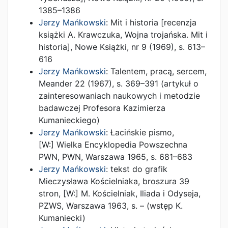
1385–1386
Jerzy Mańkowski
:
Mit i historia [recenzja
książki A. Krawczuka, Wojna trojańska. Mit i
historia]
,
Nowe Książki, nr 9
(
1969
),
s. 613–
616
Jerzy Mańkowski
:
Talentem, pracą, sercem
,
Meander 22
(
1967
),
s. 369–391
(artykuł o
zainteresowaniach naukowych i metodzie
badawczej Profesora Kazimierza
Kumanieckiego)
Jerzy Mańkowski
:
Łacińskie pismo
,
[W:]
Wielka Encyklopedia Powszechna
PWN
,
PWN
,
Warszawa
1965
,
s. 681–683
Jerzy Mańkowski
:
tekst do grafik
Mieczysława Kościelniaka, broszura 39
stron
, [W:]
M. Kościelniak,
Iliada i Odyseja
,
PZWS
,
Warszawa
1963
,
s. –
(wstęp K.
Kumaniecki)