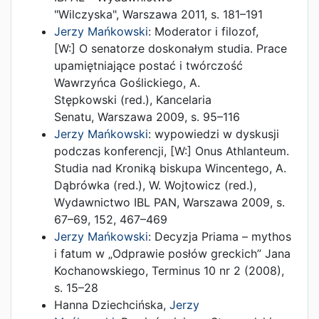
"Wilczyska"
,
Warszawa
2011
,
s. 181–191
Jerzy Mańkowski
:
Moderator i filozof
,
[W:]
O senatorze doskonałym studia. Prace
upamiętniające postać i twórczość
Wawrzyńca Goślickiego
,
A.
Stępkowski (red.)
,
Kancelaria
Senatu
,
Warszawa
2009
,
s. 95–116
Jerzy Mańkowski
:
wypowiedzi w dyskusji
podczas konferencji
, [W:]
Onus Athlanteum.
Studia nad Kroniką biskupa Wincentego
,
A.
Dąbrówka (red.)
,
W. Wojtowicz (red.)
,
Wydawnictwo IBL PAN
,
Warszawa
2009
,
s.
67–69, 152, 467–469
Jerzy Mańkowski
:
Decyzja Priama – mythos
i fatum w „Odprawie posłów greckich” Jana
Kochanowskiego
,
Terminus 10 nr 2
(
2008
),
s. 15–28
Hanna Dziechcińska
,
Jerzy