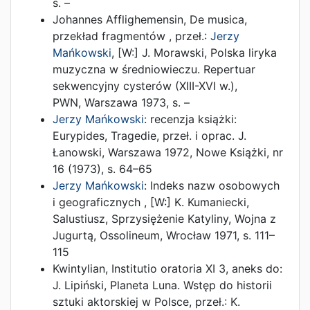
s. –
Johannes Afflighemensin, De musica,
przekład fragmentów
, przeł.:
Jerzy
Mańkowski
, [W:]
J. Morawski,
Polska liryka
muzyczna w średniowieczu. Repertuar
sekwencyjny cysterów (XIII-XVI w.)
,
PWN
,
Warszawa
1973
,
s. –
Jerzy Mańkowski
:
recenzja książki:
Eurypides, Tragedie, przeł. i oprac. J.
Łanowski, Warszawa 1972
,
Nowe Książki, nr
16
(
1973
),
s. 64–65
Jerzy Mańkowski
:
Indeks nazw osobowych
i geograficznych
, [W:]
K. Kumaniecki,
Salustiusz, Sprzysiężenie Katyliny, Wojna z
Jugurtą
,
Ossolineum
,
Wrocław
1971
,
s. 111–
115
Kwintylian, Institutio oratoria XI 3, aneks do:
J. Lipiński, Planeta Luna. Wstęp do historii
sztuki aktorskiej w Polsce
, przeł.:
K.