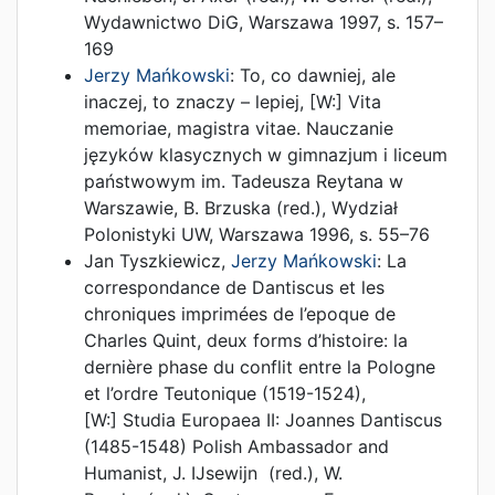
Wydawnictwo DiG
,
Warszawa
1997
,
s. 157–
169
Jerzy Mańkowski
:
To, co dawniej, ale
inaczej, to znaczy – lepiej
, [W:]
Vita
memoriae, magistra vitae. Nauczanie
języków klasycznych w gimnazjum i liceum
państwowym im. Tadeusza Reytana w
Warszawie
,
B. Brzuska (red.)
,
Wydział
Polonistyki UW
,
Warszawa
1996
,
s. 55–76
Jan Tyszkiewicz
,
Jerzy Mańkowski
:
La
correspondance de Dantiscus et les
chroniques imprimées de l’epoque de
Charles Quint, deux forms d’histoire: la
dernière phase du conflit entre la Pologne
et l’ordre Teutonique (1519-1524)
,
[W:]
Studia Europaea II: Joannes Dantiscus
(1485-1548) Polish Ambassador and
Humanist
,
J. IJsewijn (red.)
,
W.