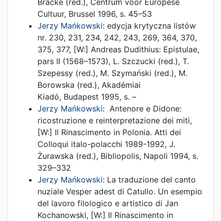
Bracke (red.)
,
Centrum voor Europese
Cultuur
,
Brussel
1996
,
s. 45–53
Jerzy Mańkowski
:
edycja krytyczna listów
nr. 230, 231, 234, 242, 243, 269, 364, 370,
375, 377
, [W:]
Andreas Dudithius: Epistulae,
pars II (1568–1573)
,
L. Szczucki (red.)
,
T.
Szepessy (red.)
,
M. Szymański (red.)
,
M.
Borowska (red.)
,
Akadémiai
Kiadó
,
Budapest
1995
,
s. –
Jerzy Mańkowski
:
Antenore e Didone:
ricostruzione e reinterpretazione dei miti
,
[W:]
Il Rinascimento in Polonia. Atti dei
Colloqui italo-polacchi 1989-1992
,
J.
Żurawska (red.)
,
Bibliopolis
,
Napoli
1994
,
s.
329–332
Jerzy Mańkowski
:
La traduzione del canto
nuziale Vesper adest di Catullo. Un esempio
del lavoro filologico e artistico di Jan
Kochanowski
, [W:]
Il Rinascimento in