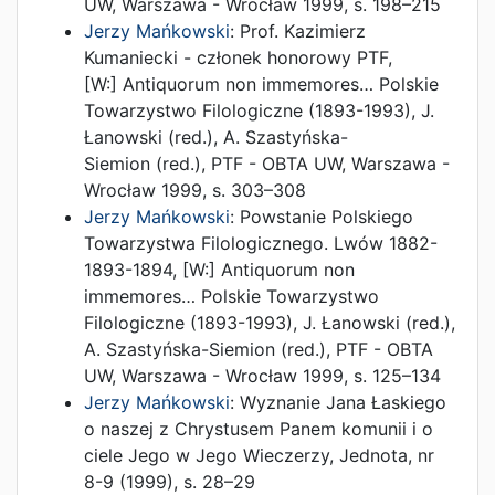
UW
,
Warszawa - Wrocław
1999
,
s. 198–215
Jerzy Mańkowski
:
Prof. Kazimierz
Kumaniecki - członek honorowy PTF
,
[W:]
Antiquorum non immemores… Polskie
Towarzystwo Filologiczne (1893-1993)
,
J.
Łanowski (red.)
,
A. Szastyńska-
Siemion (red.)
,
PTF - OBTA UW
,
Warszawa -
Wrocław
1999
,
s. 303–308
Jerzy Mańkowski
:
Powstanie Polskiego
Towarzystwa Filologicznego. Lwów 1882-
1893-1894
, [W:]
Antiquorum non
immemores… Polskie Towarzystwo
Filologiczne (1893-1993)
,
J. Łanowski (red.)
,
A. Szastyńska-Siemion (red.)
,
PTF - OBTA
UW
,
Warszawa - Wrocław
1999
,
s. 125–134
Jerzy Mańkowski
:
Wyznanie Jana Łaskiego
o naszej z Chrystusem Panem komunii i o
ciele Jego w Jego Wieczerzy
,
Jednota, nr
8-9
(
1999
),
s. 28–29