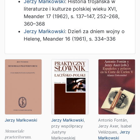
Jerzy Mańkowski
:
Historia trojańska w
literaturze i kulturze polskiej wieku XVI
,
Meander 17
(
1962
),
s. 137–147, 252–268,
360–368
Jerzy Mańkowski
:
Dzień za dniem wojny o
Helenę
,
Meander 16
(
1961
),
s. 334–336
Jerzy Mańkowski
,
Antonio Fontán
,
Jerzy Mańkowski
przy współpracy
Jerzy Axer
,
Isabel
Memoriale
Justyny
Velázques
,
Jerzy
praeteritorum.
Mańkowskiej
Mańkowski