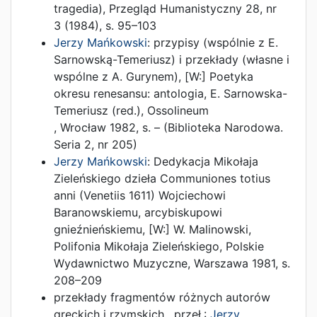
tragedia)
,
Przegląd Humanistyczny 28, nr
3
(
1984
),
s. 95–103
Jerzy Mańkowski
:
przypisy (wspólnie z E.
Sarnowską-Temeriusz) i przekłady (własne i
wspólne z A. Gurynem)
, [W:]
Poetyka
okresu renesansu: antologia
,
E. Sarnowska-
Temeriusz (red.)
,
Ossolineum
,
Wrocław
1982
,
s. –
(Biblioteka Narodowa.
Seria 2, nr 205)
Jerzy Mańkowski
:
Dedykacja Mikołaja
Zieleńskiego dzieła Communiones totius
anni (Venetiis 1611) Wojciechowi
Baranowskiemu, arcybiskupowi
gnieźnieńskiemu
, [W:]
W. Malinowski,
Polifonia Mikołaja Zieleńskiego
,
Polskie
Wydawnictwo Muzyczne
,
Warszawa
1981
,
s.
208–209
przekłady fragmentów różnych autorów
greckich i rzymskich
, przeł.:
Jerzy