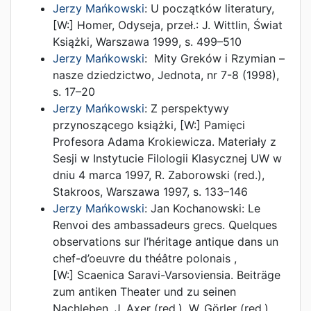
Jerzy Mańkowski
:
U początków literatury
,
[W:]
Homer, Odyseja
, przeł.:
J. Wittlin
,
Świat
Książki
,
Warszawa
1999
,
s. 499–510
Jerzy Mańkowski
:
Mity Greków i Rzymian –
nasze dziedzictwo
,
Jednota, nr 7-8
(
1998
),
s. 17–20
Jerzy Mańkowski
:
Z perspektywy
przynoszącego książki
, [W:]
Pamięci
Profesora Adama Krokiewicza. Materiały z
Sesji w Instytucie Filologii Klasycznej UW w
dniu 4 marca 1997
,
R. Zaborowski (red.)
,
Stakroos
,
Warszawa
1997
,
s. 133–146
Jerzy Mańkowski
:
Jan Kochanowski: Le
Renvoi des ambassadeurs grecs. Quelques
observations sur l’héritage antique dans un
chef-d’oeuvre du théâtre polonais
,
[W:]
Scaenica Saravi-Varsoviensia. Beiträge
zum antiken Theater und zu seinen
Nachleben
,
J. Axer (red.)
,
W. Görler (red.)
,