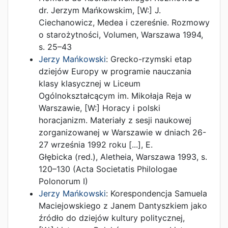
dr. Jerzym Mańkowskim
, [W:]
J.
Ciechanowicz,
Medea i czereśnie. Rozmowy
o starożytności
,
Volumen
,
Warszawa
1994
,
s. 25–43
Jerzy Mańkowski
:
Grecko-rzymski etap
dziejów Europy w programie nauczania
klasy klasycznej w Liceum
Ogólnokształcącym im. Mikołaja Reja w
Warszawie
, [W:]
Horacy i polski
horacjanizm. Materiały z sesji naukowej
zorganizowanej w Warszawie w dniach 26-
27 września 1992 roku [...]
,
E.
Głębicka (red.)
,
Aletheia
,
Warszawa
1993
,
s.
120–130
(Acta Societatis Philologae
Polonorum I)
Jerzy Mańkowski
:
Korespondencja Samuela
Maciejowskiego z Janem Dantyszkiem jako
źródło do dziejów kultury politycznej
,