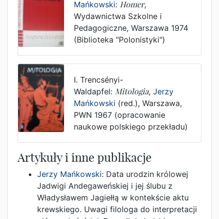
Mańkowski
:
Homer
,
Wydawnictwa Szkolne i
Pedagogiczne
,
Warszawa
1974
(Biblioteka "Polonistyki")
I. Trencsényi-
Waldapfel
:
Mitologia
,
Jerzy
Mańkowski
(red.),
Warszawa
,
PWN
1967
(opracowanie
naukowe polskiego przekładu)
Artykuły i inne publikacje
Jerzy Mańkowski
:
Data urodzin królowej
Jadwigi Andegaweńskiej i jej ślubu z
Władysławem Jagiełłą w kontekście aktu
krewskiego. Uwagi filologa do interpretacji