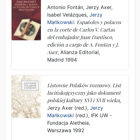
Antonio Fontán
,
Jerzy Axer
,
Isabel Velázques
,
Jerzy
Mańkowski
:
Españoles y polacos
en la corte de Carlos V. Cartas
del embajador Juan Dantisco,
edición a cargo de A. Fontán y J.
Axer
,
Alianza Editorial
,
Madrid
1994
Listowne Polaków rozmowy. List
łacińskojęzyczny jako dokument
polskiej kultury XVI i XVII wieku
,
Jerzy Axer (red.)
,
Jerzy
Mańkowski
(red.),
IFK UW -
Fundacja Aletheia
,
Warszawa
1992