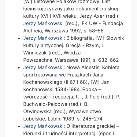
[W:]
Listowne Polaków rozmowy. List
łacińskojęzyczny jako dokument polskiej
kultury XVI i XVII wieku
,
Jerzy Axer (red.)
,
Jerzy Mańkowski
(red.),
IFK UW - Fundacja
Aletheia
,
Warszawa
1992
,
s. 58–66
Jerzy Mańkowski
:
Bibliografia
, [W:]
Słownik
kultury antycznej. Grecja - Rzym
,
L.
Winniczuk (red.)
,
Wiedza
Powszechna
,
Warszawa
1991
,
s. 632–662
Jerzy Mańkowski
:
Nowa Alcestis. Kobieta
sportretowana we Fraszkach Jana
Kochanowskiego (II 67 i 68)
, [W:]
Jan
Kochanowski 1584-1984. Epoka –
twórczość – recepcja, t. I
,
J. Pelc (red.)
,
P.
Buchwald-Pelcowa (red.)
,
B.
Otwinowska (red.)
,
Wydawnictwo
Lubelskie
,
Lublin
1989
,
s. 245–274
Jerzy Mańkowski
:
O literaturze greckiej –
kierunki i trudności interpretacji (epos i