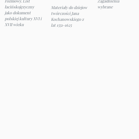
rozmowy. List
Zagadnienia
łacińskojęzyczny
wybrane
Materiały do dziejow
jako dokument
twórczości Jana
polskiej kultury XVI i
Kochanowskiego z
XVII wieku
lat 1551-1625
© 2026 Instytut Filologii Klasycznej UW
e-mail:
ifk@uw.edu.pl
Panel administracyjny
Deklaracja dostępności
Mapa strony
English version