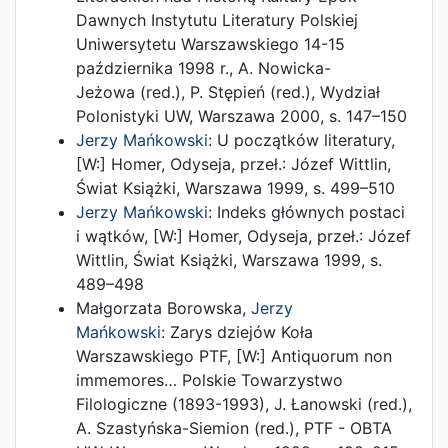
Dawnych Instytutu Literatury Polskiej
Uniwersytetu Warszawskiego 14-15
października 1998 r.
,
A. Nowicka-
Jeżowa (red.)
,
P. Stępień (red.)
,
Wydział
Polonistyki UW
,
Warszawa
2000
,
s. 147–150
Jerzy Mańkowski
:
U początków literatury
,
[W:]
Homer, Odyseja
, przeł.:
Józef Wittlin
,
Świat Książki
,
Warszawa
1999
,
s. 499–510
Jerzy Mańkowski
:
Indeks głównych postaci
i wątków
, [W:]
Homer, Odyseja
, przeł.:
Józef
Wittlin
,
Świat Książki
,
Warszawa
1999
,
s.
489–498
Małgorzata Borowska
,
Jerzy
Mańkowski
:
Zarys dziejów Koła
Warszawskiego PTF
, [W:]
Antiquorum non
immemores… Polskie Towarzystwo
Filologiczne (1893-1993)
,
J. Łanowski (red.)
,
A. Szastyńska-Siemion (red.)
,
PTF - OBTA