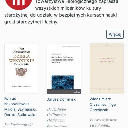
Towarzystwa Filologicznego zaprasza
wszystkich miłośników kultury
starożytnej do udziału w bezpłatnych kursach nauki
greki starożytnej i łaciny.
Więcej
Konrad
Włodzimierz
Juliusz Domański
Kokoszkiewicz
,
Olszaniec
,
Inga
De Philippo
Mikołaj Szymański
,
Grześczak
Callimacho
Dorota Sutkowska
Eneasz Sylwiusz
elegicorum
Jan Kochanowski,
Piccolomini,
Romanorum