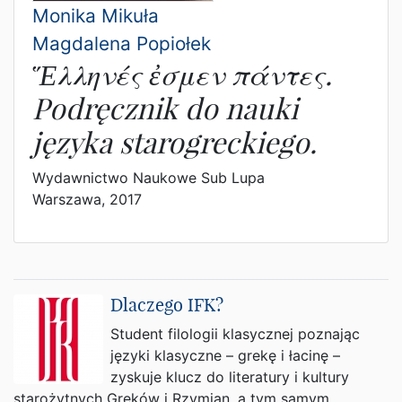
Monika Mikuła
Magdalena Popiołek
Ἕλληνές ἐσμεν πάντες.
Podręcznik do nauki
języka starogreckiego.
Wydawnictwo Naukowe Sub Lupa
Warszawa, 2017
Dlaczego IFK?
Student filologii klasycznej poznając
języki klasyczne – grekę i łacinę –
zyskuje klucz do literatury i kultury
starożytnych Greków i Rzymian, a tym samym