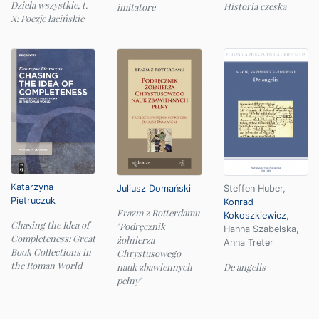
Dzieła wszystkie, t.
Historia czeska
imitatore
X: Poezje łacińskie
Katarzyna
Juliusz Domański
Steffen Huber
,
Pietruczuk
Konrad
Erazm z Rotterdamu
Kokoszkiewicz
,
Chasing the Idea of
"Podręcznik
Hanna Szabelska
,
Completeness: Great
żołnierza
Anna Treter
Book Collections in
Chrystusowego
the Roman World
nauk zbawiennych
De angelis
pełny"