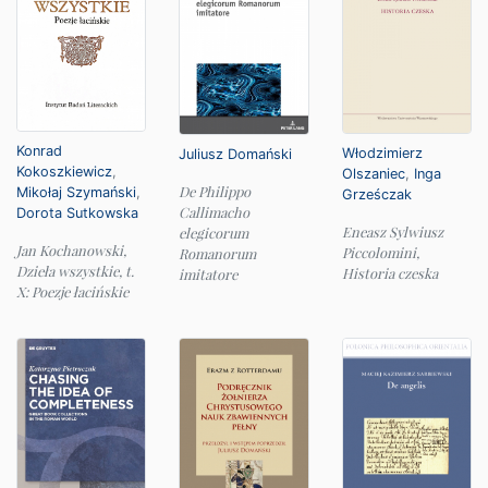
Konrad
Włodzimierz
Juliusz Domański
Kokoszkiewicz
,
Olszaniec
,
Inga
De Philippo
Mikołaj Szymański
,
Grześczak
Callimacho
Dorota Sutkowska
Eneasz Sylwiusz
elegicorum
Jan Kochanowski,
Piccolomini,
Romanorum
Dzieła wszystkie, t.
Historia czeska
imitatore
X: Poezje łacińskie