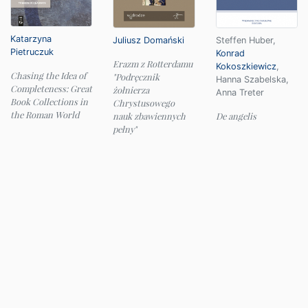
Katarzyna
Juliusz Domański
Steffen Huber
,
Pietruczuk
Konrad
Erazm z Rotterdamu
Kokoszkiewicz
,
Chasing the Idea of
"Podręcznik
Hanna Szabelska
,
Completeness: Great
żołnierza
Anna Treter
Book Collections in
Chrystusowego
the Roman World
nauk zbawiennych
De angelis
pełny"
© 2026 Instytut Filologii Klasycznej UW