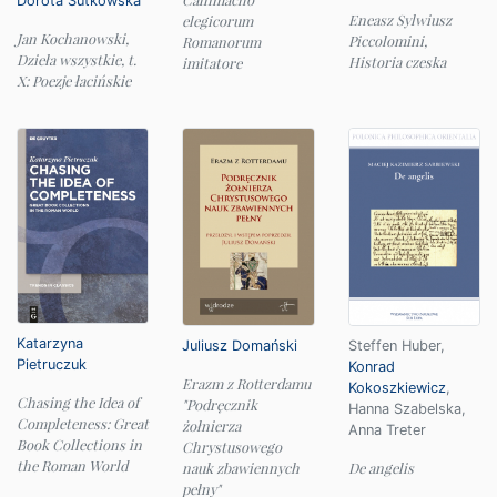
Dorota Sutkowska
Eneasz Sylwiusz
elegicorum
Jan Kochanowski,
Piccolomini,
Romanorum
Dzieła wszystkie, t.
Historia czeska
imitatore
X: Poezje łacińskie
Katarzyna
Juliusz Domański
Steffen Huber
,
Pietruczuk
Konrad
Erazm z Rotterdamu
Kokoszkiewicz
,
Chasing the Idea of
"Podręcznik
Hanna Szabelska
,
Completeness: Great
żołnierza
Anna Treter
Book Collections in
Chrystusowego
the Roman World
nauk zbawiennych
De angelis
pełny"