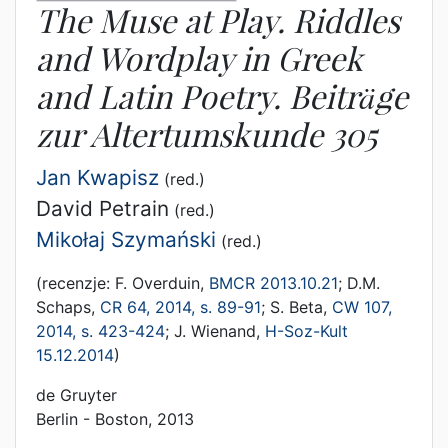
The Muse at Play. Riddles
and Wordplay in Greek
and Latin Poetry. Beiträge
zur Altertumskunde 305
Jan Kwapisz
(red.)
David Petrain
(red.)
Mikołaj Szymański
(red.)
(recenzje: F. Overduin,
BMCR 2013.10.21
; D.M.
Schaps,
CR 64, 2014, s. 89-91
; S. Beta,
CW 107,
2014, s. 423-424
; J. Wienand,
H-Soz-Kult
15.12.2014
)
de Gruyter
Berlin - Boston, 2013