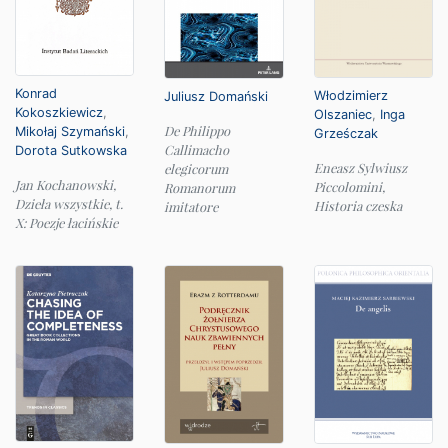
Konrad
Włodzimierz
Juliusz Domański
Kokoszkiewicz
,
Olszaniec
,
Inga
De Philippo
Mikołaj Szymański
,
Grześczak
Callimacho
Dorota Sutkowska
Eneasz Sylwiusz
elegicorum
Jan Kochanowski,
Piccolomini,
Romanorum
Dzieła wszystkie, t.
Historia czeska
imitatore
X: Poezje łacińskie