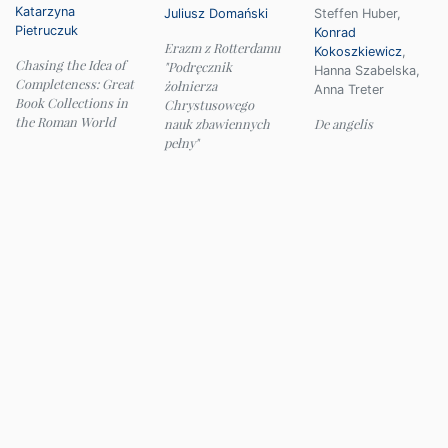
Katarzyna
Juliusz Domański
Steffen Huber
,
Pietruczuk
Konrad
Erazm z Rotterdamu
Kokoszkiewicz
,
Chasing the Idea of
"Podręcznik
Hanna Szabelska
,
Completeness: Great
żołnierza
Anna Treter
Book Collections in
Chrystusowego
the Roman World
nauk zbawiennych
De angelis
pełny"
© 2026 Instytut Filologii Klasycznej UW
e-mail:
ifk@uw.edu.pl
Panel administracyjny