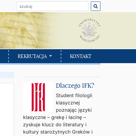
ło do wyszukania:
REKRUTACJA
KONTAKT
Dlaczego IFK?
Student filologii
klasycznej
poznając języki
klasyczne – grekę i łacinę –
zyskuje klucz do literatury i
kultury starożytnych Greków i