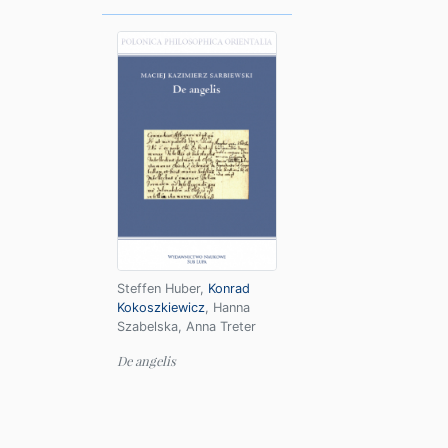
Steffen Huber
,
Konrad
Kokoszkiewicz
,
Hanna
Szabelska
,
Anna Treter
De angelis