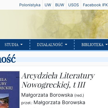
Has
Polonistyka
UW
BUW
USOS
Facebook IFK
STUDIA
DZIAŁALNOŚĆ
BIBLIOTEKA
ność
Arcydzieła Literatury
Nowogreckiej, t III
Małgorzata Borowska
(red.)
Małgorzata Borowska
przeł.: