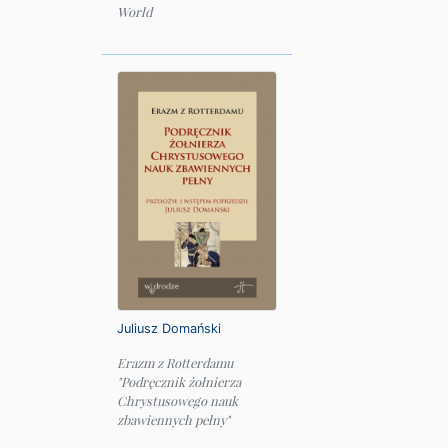
World
Juliusz Domański
Erazm z Rotterdamu
"Podręcznik żołnierza
Chrystusowego nauk
zbawiennych pełny"