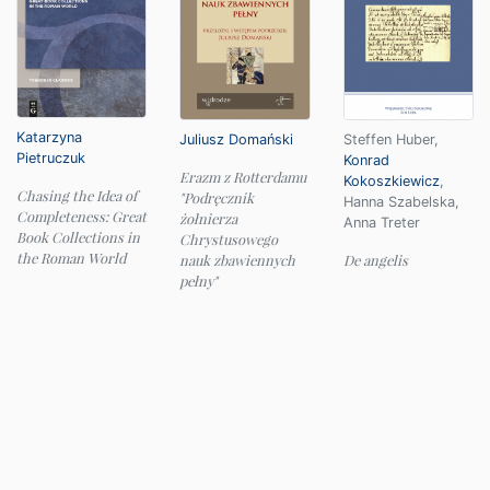
Katarzyna
Juliusz Domański
Steffen Huber
,
Pietruczuk
Konrad
Erazm z Rotterdamu
Kokoszkiewicz
,
Chasing the Idea of
"Podręcznik
Hanna Szabelska
,
Completeness: Great
żołnierza
Anna Treter
Book Collections in
Chrystusowego
the Roman World
nauk zbawiennych
De angelis
pełny"