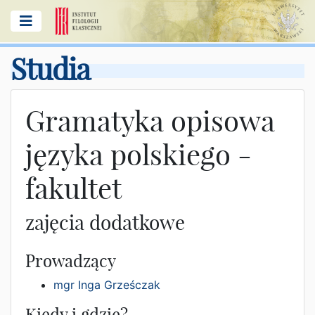
Studia
Gramatyka opisowa
języka polskiego -
fakultet
zajęcia dodatkowe
Prowadzący
mgr Inga Grześczak
Kiedy i gdzie?