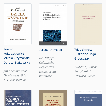
Konrad
Włodzimierz
Juliusz Domański
Kokoszkiewicz
,
Olszaniec
,
Inga
De Philippo
Mikołaj Szymański
,
Grześczak
Callimacho
Dorota Sutkowska
Eneasz Sylwiusz
elegicorum
Jan Kochanowski,
Piccolomini,
Romanorum
Dzieła wszystkie, t.
Historia czeska
imitatore
X: Poezje łacińskie