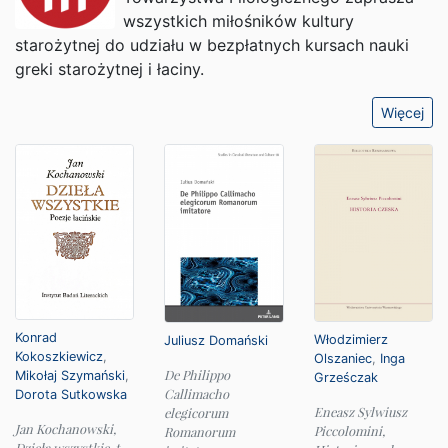
wszystkich miłośników kultury
starożytnej do udziału w bezpłatnych kursach nauki
greki starożytnej i łaciny.
Więcej
Konrad
Włodzimierz
Juliusz Domański
Kokoszkiewicz
,
Olszaniec
,
Inga
De Philippo
Mikołaj Szymański
,
Grześczak
Callimacho
Dorota Sutkowska
Eneasz Sylwiusz
elegicorum
Jan Kochanowski,
Piccolomini,
Romanorum
Dzieła wszystkie, t.