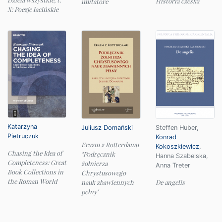
Historia czeska
imitatore
X: Poezje łacińskie
Katarzyna
Juliusz Domański
Steffen Huber
,
Pietruczuk
Konrad
Erazm z Rotterdamu
Kokoszkiewicz
,
Chasing the Idea of
"Podręcznik
Hanna Szabelska
,
Completeness: Great
żołnierza
Anna Treter
Book Collections in
Chrystusowego
the Roman World
nauk zbawiennych
De angelis
pełny"