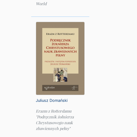
World
Juliusz Domański
Erazm z Rotterdamu
"Podręcznik żołnierza
Chrystusowego nauk
zbawiennych pełny"