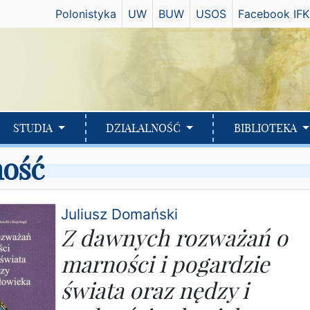
Has
Polonistyka
UW
BUW
USOS
Facebook IFK
STUDIA
DZIAŁALNOŚĆ
BIBLIOTEKA
ność
Juliusz Domański
Z dawnych rozważań o
marności i pogardzie
świata oraz nędzy i