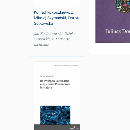
Konrad Kokoszkiewicz
,
Mikołaj Szymański
,
Dorota
Sutkowska
Jan Kochanowski, Dzieła
wszystkie, t. X: Poezje
łacińskie