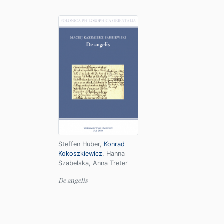
Steffen Huber
,
Konrad
Kokoszkiewicz
,
Hanna
Szabelska
,
Anna Treter
De angelis