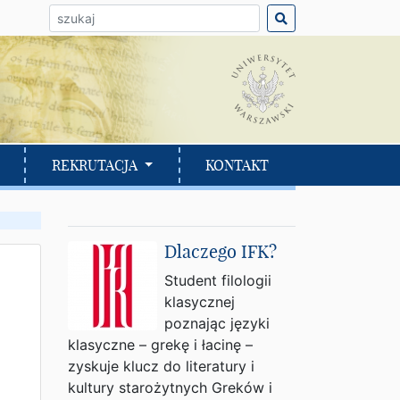
ło do wyszukania:
REKRUTACJA
KONTAKT
Dlaczego IFK?
Student filologii
klasycznej
poznając języki
klasyczne – grekę i łacinę –
zyskuje klucz do literatury i
kultury starożytnych Greków i