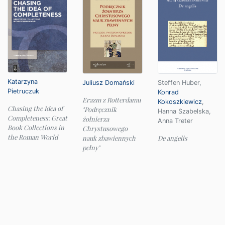
Katarzyna
Juliusz Domański
Steffen Huber
,
Pietruczuk
Konrad
Erazm z Rotterdamu
Kokoszkiewicz
,
Chasing the Idea of
"Podręcznik
Hanna Szabelska
,
Completeness: Great
żołnierza
Anna Treter
Book Collections in
Chrystusowego
the Roman World
nauk zbawiennych
De angelis
pełny"