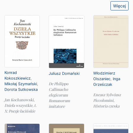
Więcej
Konrad
Włodzimierz
Juliusz Domański
Kokoszkiewicz
,
Olszaniec
,
Inga
De Philippo
Mikołaj Szymański
,
Grześczak
Callimacho
Dorota Sutkowska
Eneasz Sylwiusz
elegicorum
Jan Kochanowski,
Piccolomini,
Romanorum
Dzieła wszystkie, t.
Historia czeska
imitatore
X: Poezje łacińskie