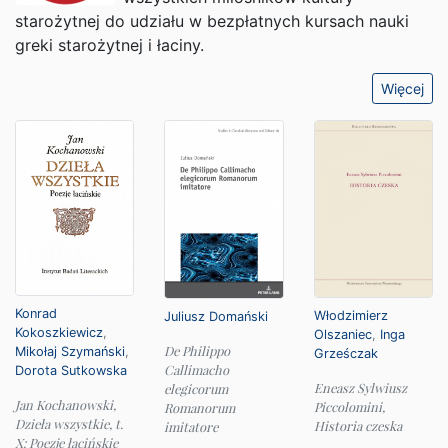
starożytnej do udziału w bezpłatnych kursach nauki
greki starożytnej i łaciny.
Więcej
Konrad
Włodzimierz
Juliusz Domański
Kokoszkiewicz
,
Olszaniec
,
Inga
De Philippo
Mikołaj Szymański
,
Grześczak
Callimacho
Dorota Sutkowska
Eneasz Sylwiusz
elegicorum
Jan Kochanowski,
Piccolomini,
Romanorum
Dzieła wszystkie, t.
Historia czeska
imitatore
X: Poezje łacińskie