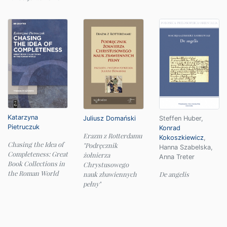
Katarzyna
Juliusz Domański
Steffen Huber
,
Pietruczuk
Konrad
Erazm z Rotterdamu
Kokoszkiewicz
,
Chasing the Idea of
"Podręcznik
Hanna Szabelska
,
Completeness: Great
żołnierza
Anna Treter
Book Collections in
Chrystusowego
the Roman World
nauk zbawiennych
De angelis
pełny"