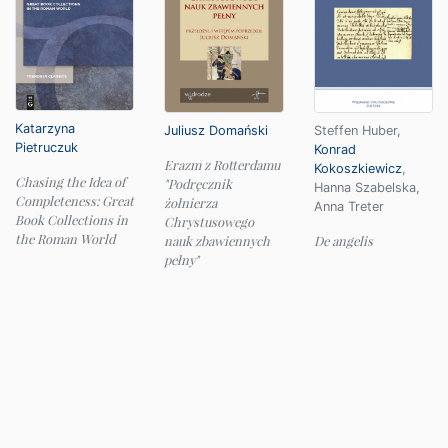
Katarzyna
Juliusz Domański
Steffen Huber
,
Pietruczuk
Konrad
Erazm z Rotterdamu
Kokoszkiewicz
,
Chasing the Idea of
"Podręcznik
Hanna Szabelska
,
Completeness: Great
żołnierza
Anna Treter
Book Collections in
Chrystusowego
the Roman World
nauk zbawiennych
De angelis
pełny"