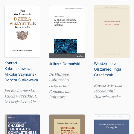
Konrad
Włodzimierz
Juliusz Domański
Kokoszkiewicz
,
Olszaniec
,
Inga
De Philippo
Mikołaj Szymański
,
Grześczak
Callimacho
Dorota Sutkowska
Eneasz Sylwiusz
elegicorum
Jan Kochanowski,
Piccolomini,
Romanorum
Dzieła wszystkie, t.
Historia czeska
imitatore
X: Poezje łacińskie