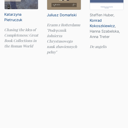
Katarzyna
Juliusz Domański
Steffen Huber
,
Pietruczuk
Konrad
Erazm z Rotterdamu
Kokoszkiewicz
,
Chasing the Idea of
"Podręcznik
Hanna Szabelska
,
Completeness: Great
żołnierza
Anna Treter
Book Collections in
Chrystusowego
the Roman World
nauk zbawiennych
De angelis
pełny"
© 2026 Instytut Filologii Klasycznej UW