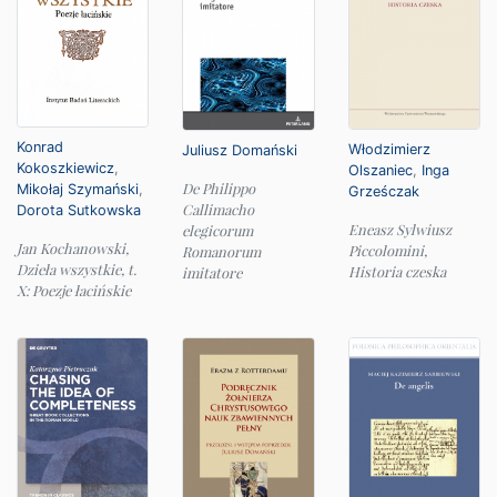
Konrad
Włodzimierz
Juliusz Domański
Kokoszkiewicz
,
Olszaniec
,
Inga
De Philippo
Mikołaj Szymański
,
Grześczak
Callimacho
Dorota Sutkowska
Eneasz Sylwiusz
elegicorum
Jan Kochanowski,
Piccolomini,
Romanorum
Dzieła wszystkie, t.
Historia czeska
imitatore
X: Poezje łacińskie