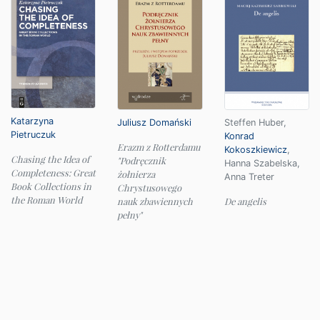
Katarzyna
Juliusz Domański
Steffen Huber
,
Pietruczuk
Konrad
Erazm z Rotterdamu
Kokoszkiewicz
,
Chasing the Idea of
"Podręcznik
Hanna Szabelska
,
Completeness: Great
żołnierza
Anna Treter
Book Collections in
Chrystusowego
the Roman World
nauk zbawiennych
De angelis
pełny"