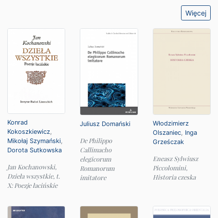
Więcej
Konrad
Włodzimierz
Juliusz Domański
Kokoszkiewicz
,
Olszaniec
,
Inga
De Philippo
Mikołaj Szymański
,
Grześczak
Callimacho
Dorota Sutkowska
Eneasz Sylwiusz
elegicorum
Jan Kochanowski,
Piccolomini,
Romanorum
Dzieła wszystkie, t.
Historia czeska
imitatore
X: Poezje łacińskie