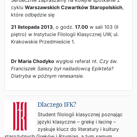
Serdecznie zapraszamy na kolejne spotkanie z
cyklu
Warszawskich Czwartków Staropolskich
,
które odbędzie się
21 listopada 2013
, o godz.
17.00
w sali 103 (II
piętro) w Instytucie Filologii Klasycznej UW, ul.
Krakowskie Przedmieście 1.
Dr Maria Chodyko
wygłosi referat nt.
Czy św.
Franciszek Salezy był naśladowcą Epikteta?
Diatryba w późnym renesansie
.
Dlaczego IFK?
Student filologii klasycznej poznając
języki klasyczne – grekę i łacinę –
zyskuje klucz do literatury i kultury
starożytnych Greków i Rzymian, a tym samym