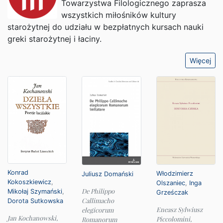
Towarzystwa Filologicznego zaprasza
wszystkich miłośników kultury
starożytnej do udziału w bezpłatnych kursach nauki
greki starożytnej i łaciny.
Więcej
Konrad
Włodzimierz
Juliusz Domański
Kokoszkiewicz
,
Olszaniec
,
Inga
De Philippo
Mikołaj Szymański
,
Grześczak
Callimacho
Dorota Sutkowska
Eneasz Sylwiusz
elegicorum
Jan Kochanowski,
Piccolomini,
Romanorum