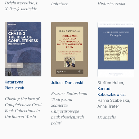
Dzieła wszystkie, t.
Historia czeska
imitatore
X: Poezje łacińskie
Katarzyna
Juliusz Domański
Steffen Huber
,
Pietruczuk
Konrad
Erazm z Rotterdamu
Kokoszkiewicz
,
Chasing the Idea of
"Podręcznik
Hanna Szabelska
,
Completeness: Great
żołnierza
Anna Treter
Book Collections in
Chrystusowego
the Roman World
nauk zbawiennych
De angelis
pełny"