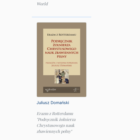
World
Juliusz Domański
Erazm z Rotterdamu
"Podręcznik żołnierza
Chrystusowego nauk
zbawiennych pełny"