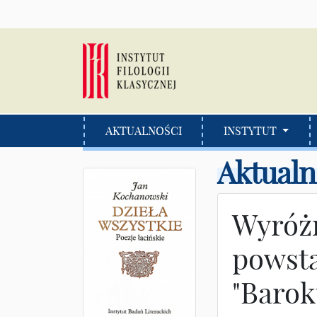
AKTUALNOŚCI
INSTYTUT
Aktualn
Wyróżn
powsta
"Barok