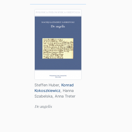
Steffen Huber
,
Konrad
Kokoszkiewicz
,
Hanna
Szabelska
,
Anna Treter
De angelis