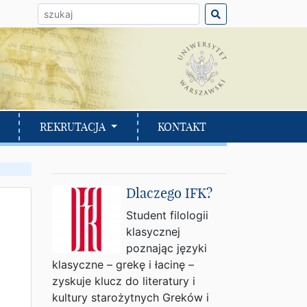
ło do wyszukania:
REKRUTACJA
KONTAKT
Dlaczego IFK?
Student filologii
klasycznej
poznając języki
klasyczne – grekę i łacinę –
zyskuje klucz do literatury i
kultury starożytnych Greków i