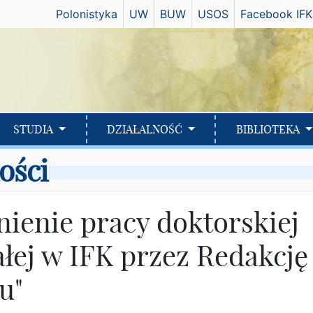
Has
Polonistyka
UW
BUW
USOS
Facebook IFK
STUDIA
DZIAŁALNOŚĆ
BIBLIOTEKA
ości
ienie pracy doktorskiej
łej w IFK przez Redakcję
u"