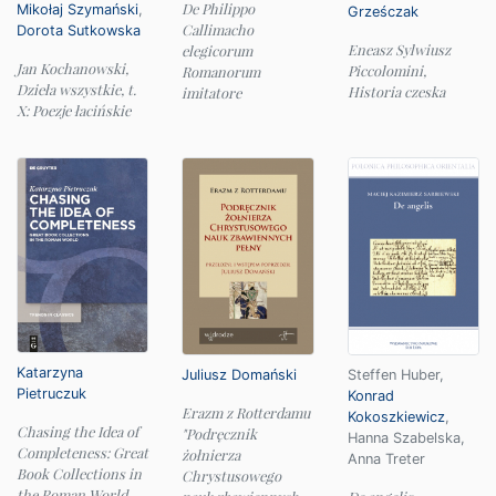
De Philippo
Mikołaj Szymański
,
Grześczak
Callimacho
Dorota Sutkowska
Eneasz Sylwiusz
elegicorum
Jan Kochanowski,
Piccolomini,
Romanorum
Dzieła wszystkie, t.
Historia czeska
imitatore
X: Poezje łacińskie
Katarzyna
Juliusz Domański
Steffen Huber
,
Pietruczuk
Konrad
Erazm z Rotterdamu
Kokoszkiewicz
,
Chasing the Idea of
"Podręcznik
Hanna Szabelska
,
Completeness: Great
żołnierza
Anna Treter
Book Collections in
Chrystusowego
the Roman World