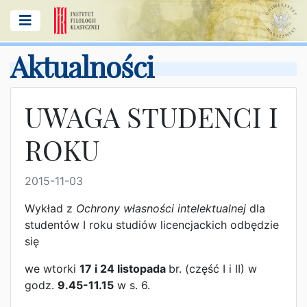
Aktualności
UWAGA STUDENCI I
ROKU
2015-11-03
Wykład z
Ochrony własności intelektualnej
dla
studentów I roku studiów licencjackich odbędzie
się
we wtorki
17 i 24 listopada
br. (część I i II) w
godz.
9.45-11.15
w s. 6.