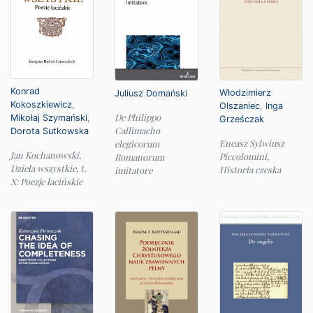
Konrad
Włodzimierz
Juliusz Domański
Kokoszkiewicz
,
Olszaniec
,
Inga
De Philippo
Mikołaj Szymański
,
Grześczak
Callimacho
Dorota Sutkowska
Eneasz Sylwiusz
elegicorum
Jan Kochanowski,
Piccolomini,
Romanorum
Dzieła wszystkie, t.
Historia czeska
imitatore
X: Poezje łacińskie