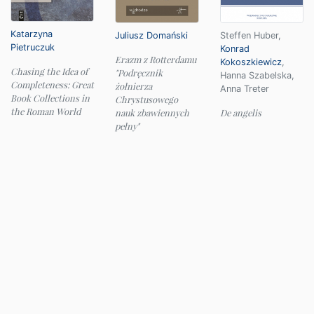
Katarzyna
Juliusz Domański
Steffen Huber
,
Pietruczuk
Konrad
Erazm z Rotterdamu
Kokoszkiewicz
,
Chasing the Idea of
"Podręcznik
Hanna Szabelska
,
Completeness: Great
żołnierza
Anna Treter
Book Collections in
Chrystusowego
the Roman World
nauk zbawiennych
De angelis
pełny"
© 2026 Instytut Filologii Klasycznej UW
e-mail:
ifk@uw.edu.pl