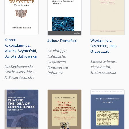
Konrad
Włodzimierz
Juliusz Domański
Kokoszkiewicz
,
Olszaniec
,
Inga
De Philippo
Mikołaj Szymański
,
Grześczak
Callimacho
Dorota Sutkowska
Eneasz Sylwiusz
elegicorum
Jan Kochanowski,
Piccolomini,
Romanorum
Dzieła wszystkie, t.
Historia czeska
imitatore
X: Poezje łacińskie