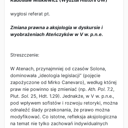
Radosław Miśkiewicz (Wydział Historii UW)
wygłosi referat pt.
Zmiana prawna a aksjologia w dyskursie i
wyobrażeniach Ateńczyków w V w. p.n.e.
Streszczenie:
W Atenach, przynajmniej od czasów Solona,
dominowała „ideologia legislacji” (pojęcie
zapożyczone od Mirko Canevaro), według której
praw nie powinno się zmieniać (np.
Ath. Pol.
7.2,
Plut.
Sol.
25, Hdt. 1.29). Jednakże, w V w. p.n.e.,
pod wpływem sofistów i rozwoju retoryki, można
odnaleźć ślady przekonania, że prawo można
modyfikować. Co istotne, refleksja aksjologiczna
na temat nie tylko zachowań indywidualnych