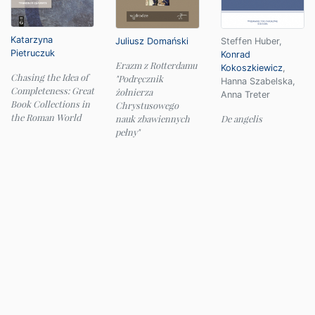
Katarzyna
Juliusz Domański
Steffen Huber
,
Pietruczuk
Konrad
Erazm z Rotterdamu
Kokoszkiewicz
,
Chasing the Idea of
"Podręcznik
Hanna Szabelska
,
Completeness: Great
żołnierza
Anna Treter
Book Collections in
Chrystusowego
the Roman World
nauk zbawiennych
De angelis
pełny"
© 2026 Instytut Filologii Klasycznej UW