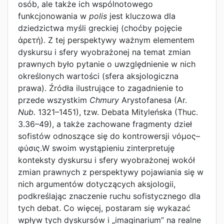
osób, ale także ich wspólnotowego
funkcjonowania w
polis
jest kluczowa dla
dziedzictwa myśli greckiej (choćby pojęcie
ἀρετή). Z tej perspektywy ważnym elementem
dyskursu i sfery wyobrażonej na temat zmian
prawnych było pytanie o uwzględnienie w nich
określonych wartości (sfera aksjologiczna
prawa). Źródła ilustrujące to zagadnienie to
przede wszystkim
Chmury
Arystofanesa (Ar.
Nub.
1321–1451), tzw. Debata Mityleńska (Thuc.
3.36–49), a także zachowane fragmenty dzieł
sofistów odnoszące się do kontrowersji νόμος–
φύσις.W swoim wystąpieniu zinterpretuję
konteksty dyskursu i sfery wyobrażonej wokół
zmian prawnych z perspektywy pojawiania się w
nich argumentów dotyczących aksjologii,
podkreślając znaczenie ruchu sofistycznego dla
tych debat. Co więcej, postaram się wykazać
wpływ tych dyskursów i „imaginarium” na realne