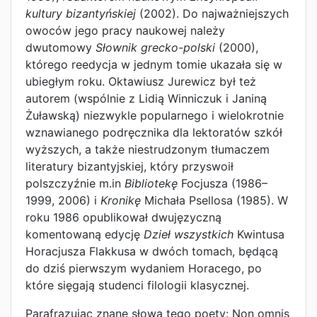
kultury bizantyńskiej
(2002). Do najważniejszych
owoców jego pracy naukowej należy
dwutomowy
Słownik grecko-polski
(2000),
którego reedycja w jednym tomie ukazała się w
ubiegłym roku. Oktawiusz Jurewicz był też
autorem (wspólnie z Lidią Winniczuk i Janiną
Żuławską) niezwykle popularnego i wielokrotnie
wznawianego podręcznika dla lektoratów szkół
wyższych, a także niestrudzonym tłumaczem
literatury bizantyjskiej, który przyswoił
polszczyźnie m.in
Bibliotekę
Focjusza (1986–
1999, 2006) i
Kronikę
Michała Psellosa (1985). W
roku 1986 opublikował dwujęzyczną
komentowaną edycję
Dzieł wszystkich
Kwintusa
Horacjusza Flakkusa w dwóch tomach, będącą
do dziś pierwszym wydaniem Horacego, po
które sięgają studenci filologii klasycznej.
Parafrazując znane słowa tego poety: Non omnis