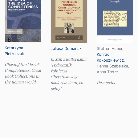
Katarzyna
Juliusz Domański
Steffen Huber
,
Pietruczuk
Konrad
Erazm z Rotterdamu
Kokoszkiewicz
,
Chasing the Idea of
"Podręcznik
Hanna Szabelska
,
Completeness: Great
żołnierza
Anna Treter
Book Collections in
Chrystusowego
the Roman World
nauk zbawiennych
De angelis
pełny"