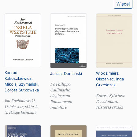
Więcej
Konrad
Włodzimierz
Juliusz Domański
Kokoszkiewicz
,
Olszaniec
,
Inga
De Philippo
Mikołaj Szymański
,
Grześczak
Callimacho
Dorota Sutkowska
Eneasz Sylwiusz
elegicorum
Jan Kochanowski,
Piccolomini,
Romanorum
Dzieła wszystkie, t.
Historia czeska
imitatore
X: Poezje łacińskie