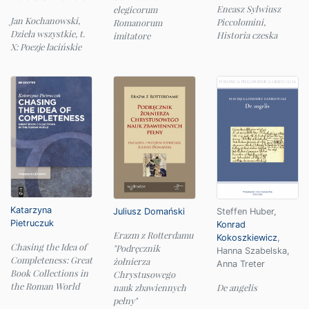
Eneasz Sylwiusz
elegicorum
Jan Kochanowski,
Piccolomini,
Romanorum
Dzieła wszystkie, t.
Historia czeska
imitatore
X: Poezje łacińskie
Katarzyna
Juliusz Domański
Steffen Huber
,
Pietruczuk
Konrad
Erazm z Rotterdamu
Kokoszkiewicz
,
Chasing the Idea of
"Podręcznik
Hanna Szabelska
,
Completeness: Great
żołnierza
Anna Treter
Book Collections in
Chrystusowego
the Roman World
nauk zbawiennych
De angelis
pełny"