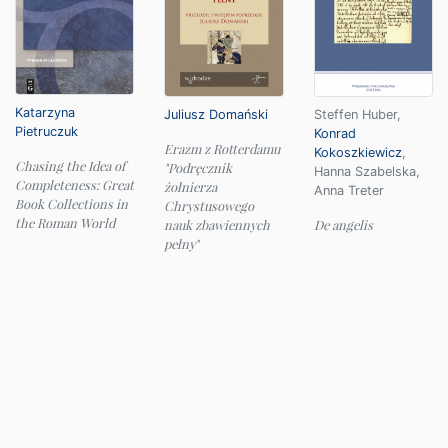
Katarzyna
Juliusz Domański
Steffen Huber
,
Pietruczuk
Konrad
Erazm z Rotterdamu
Kokoszkiewicz
,
Chasing the Idea of
"Podręcznik
Hanna Szabelska
,
Completeness: Great
żołnierza
Anna Treter
Book Collections in
Chrystusowego
the Roman World
nauk zbawiennych
De angelis
pełny"