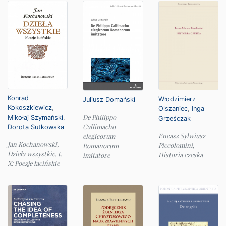
Konrad
Włodzimierz
Juliusz Domański
Kokoszkiewicz
,
Olszaniec
,
Inga
De Philippo
Mikołaj Szymański
,
Grześczak
Callimacho
Dorota Sutkowska
Eneasz Sylwiusz
elegicorum
Jan Kochanowski,
Piccolomini,
Romanorum
Dzieła wszystkie, t.
Historia czeska
imitatore
X: Poezje łacińskie