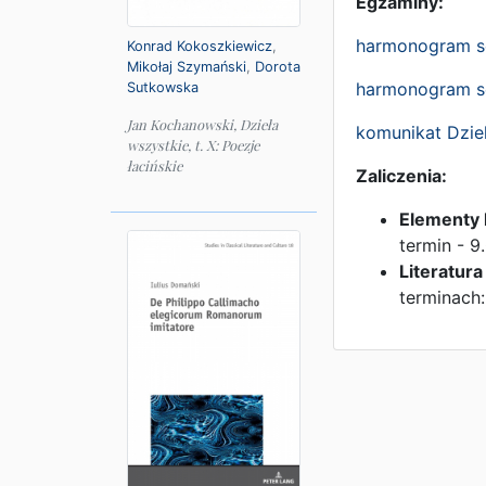
Egzaminy:
harmonogram se
Konrad Kokoszkiewicz
,
Mikołaj Szymański
,
Dorota
harmonogram se
Sutkowska
Jan Kochanowski, Dzieła
komunikat Dziek
wszystkie, t. X: Poezje
łacińskie
Zaliczenia:
Elementy 
termin - 9
Literatur
terminach: