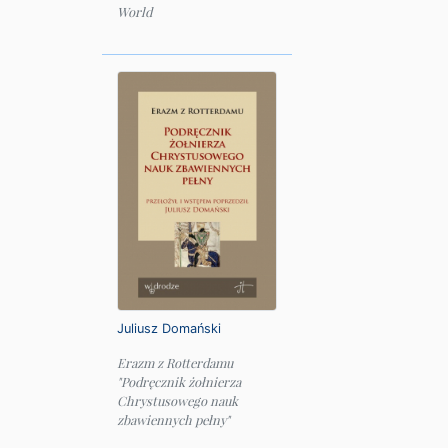
World
Juliusz Domański
Erazm z Rotterdamu
"Podręcznik żołnierza
Chrystusowego nauk
zbawiennych pełny"