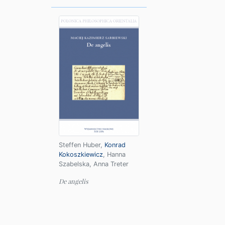
Steffen Huber
,
Konrad
Kokoszkiewicz
,
Hanna
Szabelska
,
Anna Treter
De angelis