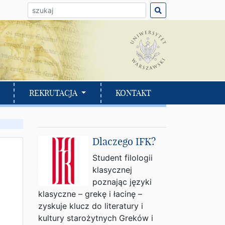
ło do wyszukania:
REKRUTACJA
KONTAKT
Dlaczego IFK?
Student filologii
klasycznej
poznając języki
klasyczne – grekę i łacinę –
zyskuje klucz do literatury i
kultury starożytnych Greków i