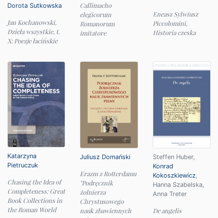
Callimacho
Dorota Sutkowska
Eneasz Sylwiusz
elegicorum
Jan Kochanowski,
Piccolomini,
Romanorum
Dzieła wszystkie, t.
Historia czeska
imitatore
X: Poezje łacińskie
Katarzyna
Juliusz Domański
Steffen Huber
,
Pietruczuk
Konrad
Erazm z Rotterdamu
Kokoszkiewicz
,
Chasing the Idea of
"Podręcznik
Hanna Szabelska
,
Completeness: Great
żołnierza
Anna Treter
Book Collections in
Chrystusowego
the Roman World
nauk zbawiennych
De angelis