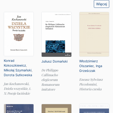
Więcej
Konrad
Włodzimierz
Juliusz Domański
Kokoszkiewicz
,
Olszaniec
,
Inga
De Philippo
Mikołaj Szymański
,
Grześczak
Callimacho
Dorota Sutkowska
Eneasz Sylwiusz
elegicorum
Jan Kochanowski,
Piccolomini,
Romanorum
Dzieła wszystkie, t.
Historia czeska
imitatore
X: Poezje łacińskie