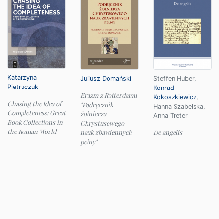
Katarzyna
Juliusz Domański
Steffen Huber
,
Pietruczuk
Konrad
Erazm z Rotterdamu
Kokoszkiewicz
,
Chasing the Idea of
"Podręcznik
Hanna Szabelska
,
Completeness: Great
żołnierza
Anna Treter
Book Collections in
Chrystusowego
the Roman World
nauk zbawiennych
De angelis
pełny"