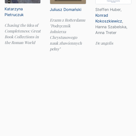
Katarzyna
Juliusz Domański
Steffen Huber
,
Pietruczuk
Konrad
Erazm z Rotterdamu
Kokoszkiewicz
,
Chasing the Idea of
"Podręcznik
Hanna Szabelska
,
Completeness: Great
żołnierza
Anna Treter
Book Collections in
Chrystusowego
the Roman World
nauk zbawiennych
De angelis
pełny"
© 2026 Instytut Filologii Klasycznej UW
e-mail:
ifk@uw.edu.pl