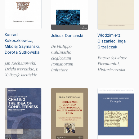
Konrad
Włodzimierz
Juliusz Domański
Kokoszkiewicz
,
Olszaniec
,
Inga
De Philippo
Mikołaj Szymański
,
Grześczak
Callimacho
Dorota Sutkowska
Eneasz Sylwiusz
elegicorum
Jan Kochanowski,
Piccolomini,
Romanorum
Dzieła wszystkie, t.
Historia czeska
imitatore
X: Poezje łacińskie