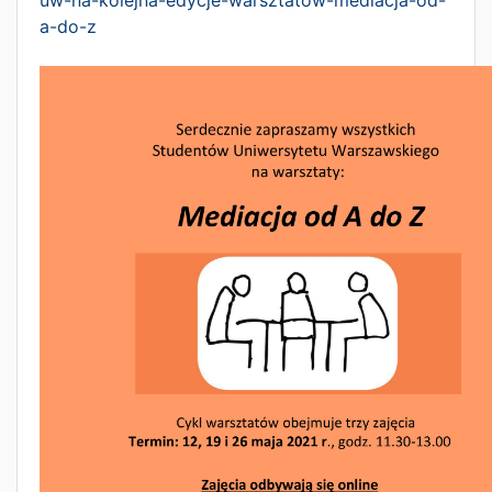
uw-na-
kolejna-edycje-warsztatow-medi
acja-od-
a-do-z