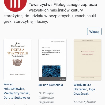
Towarzystwa Filologicznego zaprasza
wszystkich miłośników kultury
starożytnej do udziału w bezpłatnych kursach nauki
greki starożytnej i łaciny.
Więcej
Konrad
Włodzimierz
Juliusz Domański
Kokoszkiewicz
,
Olszaniec
,
Inga
De Philippo
Mikołaj Szymański
,
Grześczak
Callimacho
Dorota Sutkowska
Eneasz Sylwiusz
elegicorum