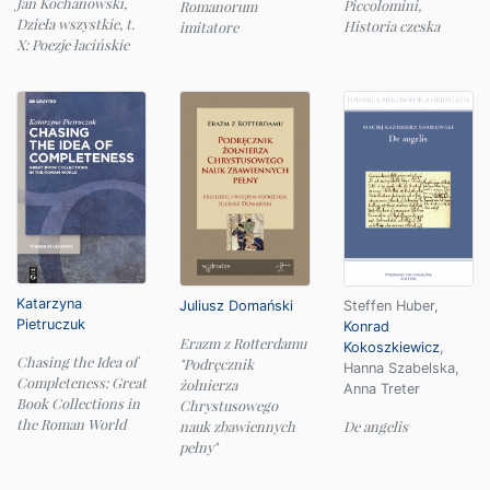
Jan Kochanowski,
Piccolomini,
Romanorum
Dzieła wszystkie, t.
Historia czeska
imitatore
X: Poezje łacińskie
Katarzyna
Juliusz Domański
Steffen Huber
,
Pietruczuk
Konrad
Erazm z Rotterdamu
Kokoszkiewicz
,
Chasing the Idea of
"Podręcznik
Hanna Szabelska
,
Completeness: Great
żołnierza
Anna Treter
Book Collections in
Chrystusowego
the Roman World
nauk zbawiennych
De angelis
pełny"