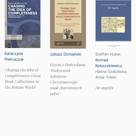
Katarzyna
Juliusz Domański
Steffen Huber
,
Pietruczuk
Konrad
Erazm z Rotterdamu
Kokoszkiewicz
,
Chasing the Idea of
"Podręcznik
Hanna Szabelska
,
Completeness: Great
żołnierza
Anna Treter
Book Collections in
Chrystusowego
the Roman World
nauk zbawiennych
De angelis
pełny"