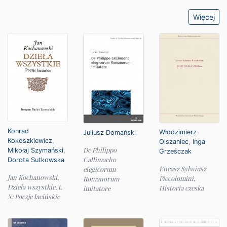
Więcej
Konrad
Włodzimierz
Juliusz Domański
Kokoszkiewicz
,
Olszaniec
,
Inga
De Philippo
Mikołaj Szymański
,
Grześczak
Callimacho
Dorota Sutkowska
Eneasz Sylwiusz
elegicorum
Jan Kochanowski,
Piccolomini,
Romanorum
Dzieła wszystkie, t.
Historia czeska
imitatore
X: Poezje łacińskie