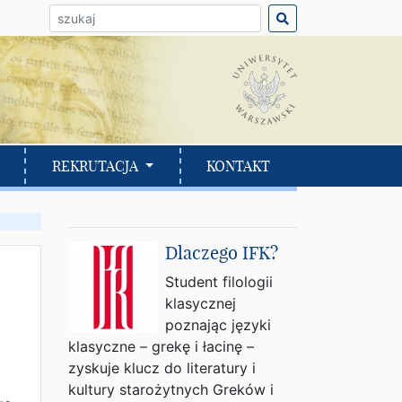
ło do wyszukania:
REKRUTACJA
KONTAKT
Dlaczego IFK?
Student filologii
klasycznej
poznając języki
klasyczne – grekę i łacinę –
zyskuje klucz do literatury i
kultury starożytnych Greków i