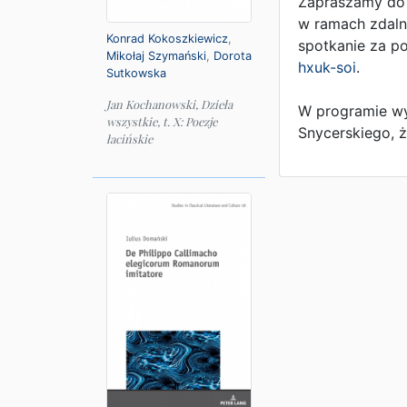
Zapraszamy do 
w ramach zdaln
Konrad Kokoszkiewicz
,
spotkanie za p
Mikołaj Szymański
,
Dorota
hxuk-soi
.
Sutkowska
Jan Kochanowski, Dzieła
W programie wy
wszystkie, t. X: Poezje
Snycerskiego, 
łacińskie