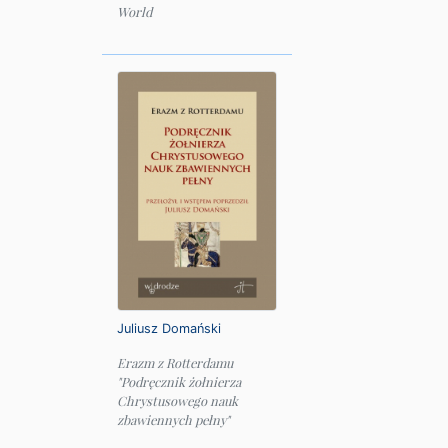
World
Juliusz Domański
Erazm z Rotterdamu
"Podręcznik żołnierza
Chrystusowego nauk
zbawiennych pełny"