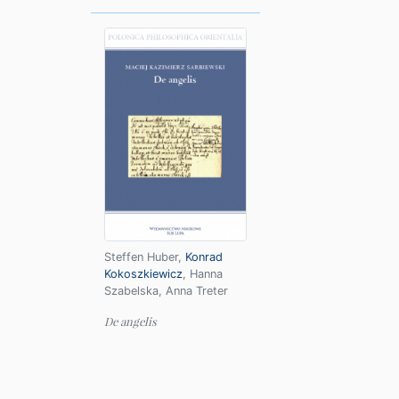
Steffen Huber
,
Konrad
Kokoszkiewicz
,
Hanna
Szabelska
,
Anna Treter
De angelis