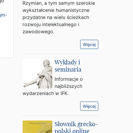
go
Rzymian, a tym samym szerokie
wykształcenie humanistyczne
qm-
przydatne na wielu ścieżkach
rozwoju intelektualnego i
zawodowego.
Więcej
Wykłady i
seminaria
Informacje o
najbliższych
wydarzeniach w IFK.
Więcej
Słownik grecko-
polski online