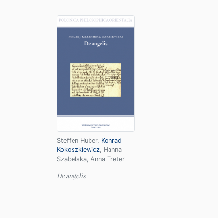
Steffen Huber
,
Konrad
Kokoszkiewicz
,
Hanna
Szabelska
,
Anna Treter
De angelis