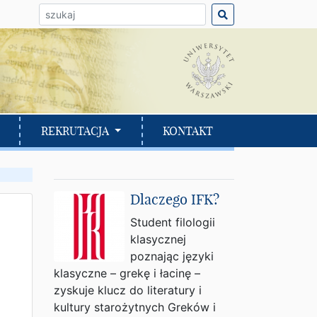
ło do wyszukania:
REKRUTACJA
KONTAKT
Dlaczego IFK?
Student filologii
klasycznej
poznając języki
klasyczne – grekę i łacinę –
zyskuje klucz do literatury i
kultury starożytnych Greków i