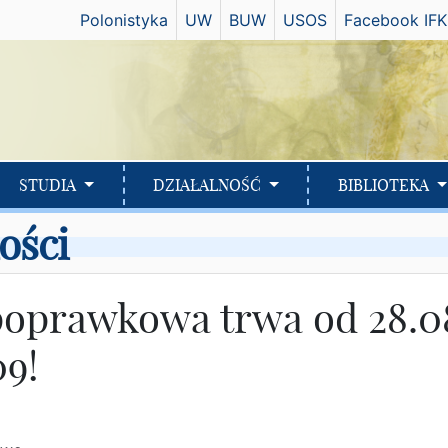
Has
Polonistyka
UW
BUW
USOS
Facebook IFK
STUDIA
DZIAŁALNOŚĆ
BIBLIOTEKA
ości
poprawkowa trwa od 28.0
09!