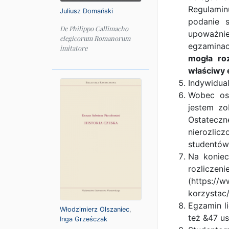
Regulami
Juliusz Domański
podanie 
De Philippo Callimacho
upoważnien
elegicorum Romanorum
egzaminac
imitatore
mogła roz
właściwy e
Indywidua
Wobec osó
jestem zo
Ostatecz
nierozlic
studentów
Na koniec
rozli
(https://w
korzystac/
Egzamin l
Włodzimierz Olszaniec
,
też &47 u
Inga Grześczak