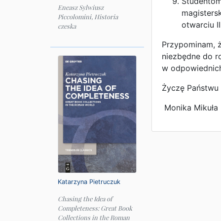
Studentom 
Eneasz Sylwiusz
magistersk
Piccolomini, Historia
otwarciu I
czeska
Przypominam, ż
niezbędne do ro
w odpowiednich
Życzę Państwu u
Monika Mikuła
Katarzyna Pietruczuk
Chasing the Idea of
Completeness: Great Book
Collections in the Roman