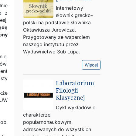
nie
Internetowy
e z
słownik grecko-
esji
polski na podstawie słownika
ędę
Oktawiusza Jurewicza.
ony
Przygotowany ze wsparciem
naszego instytutu przez
Wydawnictwo Sub Lupa.
ie,
ów.
Więcej
dent
isty
Laboratorium
Filologii
akże
Klasycznej
UW
Cykl wykładów o
charakterze
zob.
popularnonaukowym,
adresowanych do wszystkich