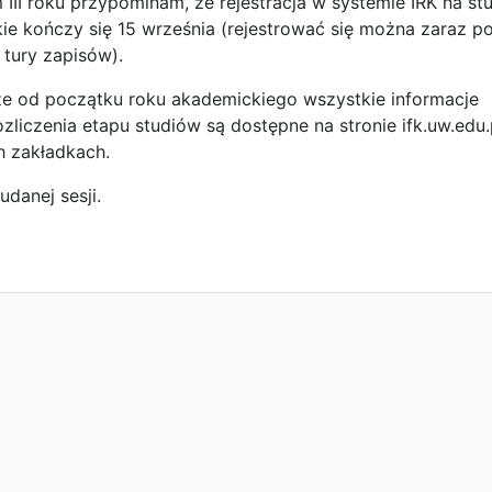
III roku przypominam, że rejestracja w systemie IRK na st
ie kończy się 15 września (rejestrować się można zaraz p
I tury zapisów).
e od początku roku akademickiego wszystkie informacje
zliczenia etapu studiów są dostępne na stronie ifk.uw.edu.
 zakładkach.
danej sesji.