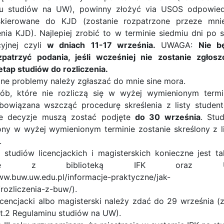
nu studiów na UW), powinny złożyć via USOS odpowied
skierowane do KJD (zostanie rozpatrzone przeze mni
ia KJD). Najlepiej zrobić to w terminie siedmiu dni po s
yjnej czyli
w dniach
11-17 września.
UWAGA:
Nie b
patrzyć podania, jeśli wcześniej nie zostanie zgłosz
tap studiów do rozliczenia.
lne problemy należy zgłaszać do mnie sine mora.
b, które nie rozliczą się w wyżej wymienionym termin
bowiązana wszcząć procedurę skreślenia z listy student
ne decyzje muszą zostać podjęte
do 30 września
. Stu
zony w wyżej wymienionym terminie zostanie skreślony z l
.
 studiów licencjackich i magisterskich konieczne jest t
czenie z biblioteką IFK oraz 
ww.buw.uw.edu.pl/informacje-praktyczne/jak-
rozliczenia-z-buw/).
icencjacki albo magisterski należy zdać do 29 września (
st.2 Regulaminu studiów na UW).