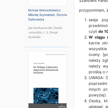
Szanowni Pańs
przypominam, ż
Konrad Kokoszkiewicz
,
Mikołaj Szymański
,
Dorota
sesja po
Sutkowska
przedmiot
Jan Kochanowski, Dzieła
czyli
do 1
wszystkie, t. X: Poezje
W ciągu n
łacińskie
karcie ok
wszystkie
oceny [p
należy zg
należy wy
prośbą o r
UWAGA: Os
poprzedni
innych p
powyżej).
Osoby, k
ubiegać s