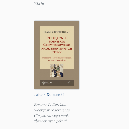
World
Juliusz Domański
Erazm z Rotterdamu
"Podręcznik żołnierza
Chrystusowego nauk
zbawiennych pełny"