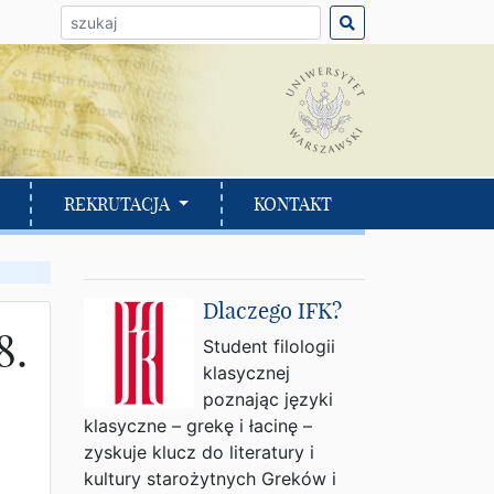
ło do wyszukania:
REKRUTACJA
KONTAKT
Dlaczego IFK?
8.
Student filologii
klasycznej
poznając języki
klasyczne – grekę i łacinę –
zyskuje klucz do literatury i
kultury starożytnych Greków i