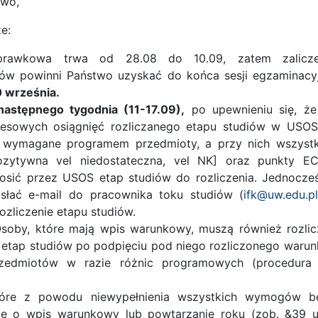
two,
e:
prawkowa trwa od 28.08 do 10.09, zatem zalicze
ów powinni Państwo uzyskać do końca sesji egzaminacyj
0 września
.
astępnego tygodnia (11-17.09),
po upewnieniu się, że
resowych osiągnięć rozliczanego etapu studiów w USOS
 wymagane programem przedmioty, a przy nich wszystk
ozytywna vel niedostateczna, vel NK] oraz punkty EC
łosić przez USOS etap studiów do rozliczenia. Jednocze
słać e-mail do pracownika toku studiów (
ifk@uw.edu.p
ozliczenie etapu studiów.
oby, które mają wpis warunkowy, muszą również rozlic
 etap studiów po podpięciu pod niego rozliczonego warun
rzedmiotów w razie różnic programowych (procedura 
tóre z powodu niewypełnienia wszystkich wymogów b
ię o wpis warunkowy lub powtarzanie roku (zob. &39 us