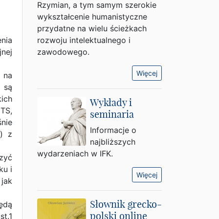
Rzymian, a tym samym szerokie
wykształcenie humanistyczne
przydatne na wielu ścieżkach
nia
rozwoju intelektualnego i
nej
zawodowego.
Więcej
 na
 są
ich
Wykłady i
TS,
seminaria
śnie
Informacje o
l
) z
najbliższych
wydarzeniach w IFK.
zyć
ku i
Więcej
jak
Słownik grecko-
ędą
polski online
t.1