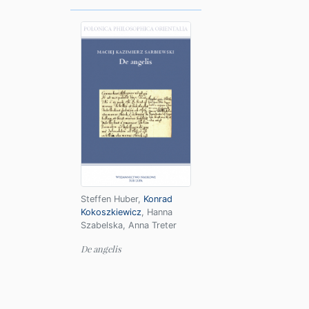
Steffen Huber
,
Konrad
Kokoszkiewicz
,
Hanna
Szabelska
,
Anna Treter
De angelis