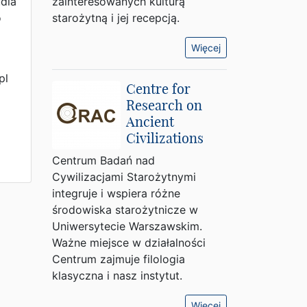
udia
zainteresowanych kulturą
o
starożytną i jej recepcją.
Więcej
pl
Centre for
Research on
Ancient
Civilizations
Centrum Badań nad
Cywilizacjami Starożytnymi
integruje i wspiera różne
środowiska starożytnicze w
Uniwersytecie Warszawskim.
Ważne miejsce w działalności
Centrum zajmuje filologia
klasyczna i nasz instytut.
Więcej