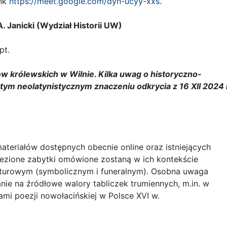
ink
https://meet.google.com/dyn-ucyy-xxs
.
. Janicki (Wydział Historii UW)
pt.
ów królewskich w Wilnie. Kilka uwag o historyczno-
tym neolatynistycznym znaczeniu odkrycia z 16 XII 2024 
teriałów dostępnych obecnie online oraz istniejących
lezione zabytki omówione zostaną w ich kontekście
lturowym (symbolicznym i funeralnym). Osobna uwaga
ie na źródłowe walory tabliczek trumiennych, m.in. w
ami poezji nowołacińskiej w Polsce XVI w.