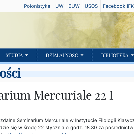
Has
Polonistyka
UW
BUW
USOS
Facebook IFK
STUDIA
DZIAŁALNOŚĆ
BIBLIOTEKA
ości
rium Mercuriale 22 I
dalne Seminarium Mercuriale w Instytucie Filologii Klasyc
dzie się w środę 22 stycznia o godz. 18.30 za pośrednict