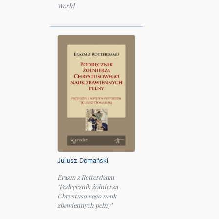
World
Juliusz Domański
Erazm z Rotterdamu
"Podręcznik żołnierza
Chrystusowego nauk
zbawiennych pełny"