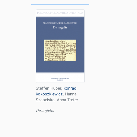
Steffen Huber
,
Konrad
Kokoszkiewicz
,
Hanna
Szabelska
,
Anna Treter
De angelis