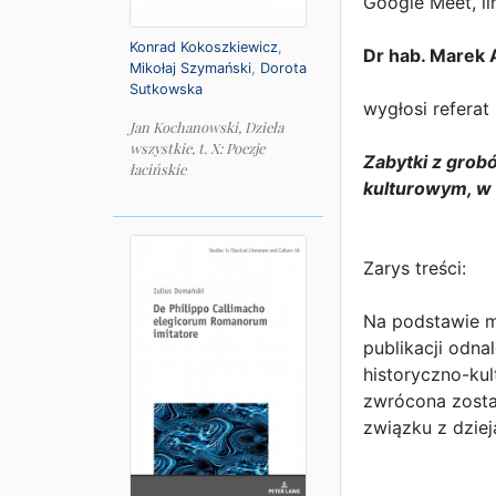
Google Meet, l
Konrad Kokoszkiewicz
,
Dr hab. Marek A
Mikołaj Szymański
,
Dorota
Sutkowska
wygłosi referat 
Jan Kochanowski, Dzieła
wszystkie, t. X: Poezje
Zabytki z grob
łacińskie
kulturowym, w 
Zarys treści:
Na podstawie ma
publikacji odna
historyczno-ku
zwrócona zostan
związku z dziej