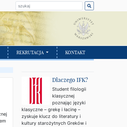
ło do wyszukania:
REKRUTACJA
KONTAKT
Dlaczego IFK?
Student filologii
klasycznej
poznając języki
klasyczne – grekę i łacinę –
znej
zyskuje klucz do literatury i
wem
kultury starożytnych Greków i