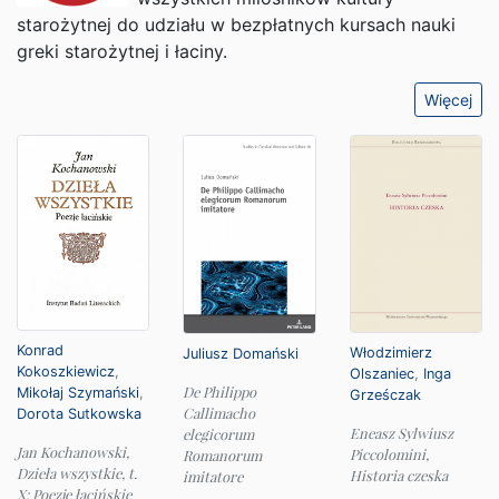
starożytnej do udziału w bezpłatnych kursach nauki
greki starożytnej i łaciny.
Więcej
Konrad
Włodzimierz
Juliusz Domański
Kokoszkiewicz
,
Olszaniec
,
Inga
De Philippo
Mikołaj Szymański
,
Grześczak
Callimacho
Dorota Sutkowska
Eneasz Sylwiusz
elegicorum
Jan Kochanowski,
Piccolomini,
Romanorum
Dzieła wszystkie, t.
Historia czeska
imitatore
X: Poezje łacińskie