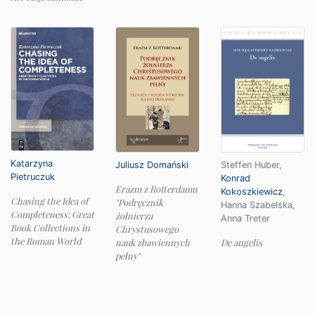
Katarzyna
Juliusz Domański
Steffen Huber
,
Pietruczuk
Konrad
Erazm z Rotterdamu
Kokoszkiewicz
,
Chasing the Idea of
"Podręcznik
Hanna Szabelska
,
Completeness: Great
żołnierza
Anna Treter
Book Collections in
Chrystusowego
the Roman World
nauk zbawiennych
De angelis
pełny"