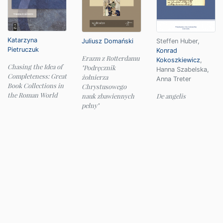
Katarzyna
Juliusz Domański
Steffen Huber
,
Pietruczuk
Konrad
Erazm z Rotterdamu
Kokoszkiewicz
,
Chasing the Idea of
"Podręcznik
Hanna Szabelska
,
Completeness: Great
żołnierza
Anna Treter
Book Collections in
Chrystusowego
the Roman World
nauk zbawiennych
De angelis
pełny"