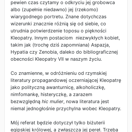
pewien czas czytamy o odkryciu jej grobowca
albo (zupełnie niedawno) jej (rzekomo)
wiarygodnego portretu. Znane dotychczas
wizerunki znacznie różnią się od siebie, co
utrudnia potwierdzenie toposu o piękności
Kleopatry. Innym postaciom niezwykłych kobiet,
takim jak (trochę dziś zapomniana) Aspazja,
Hypatia czy Zenobia, daleko do bibliograficznej
obecności Kleopatry VII w naszym życiu.
Co znamienne, w odróżnieniu od rzymskiej
literatury propagandowej oczerniającej Kleopatrę
jako polityczną awanturnicę, alkoholiczkę,
nimfomankę, histeryczkę, a zarazem
bezwzględną
hic mulier
, nowa literatura jest
niemal jednogłośnie przychylna wobec Kleopatry.
Mój referat będzie dotyczył tylko biżuterii
egipskiej królowej, a zwłaszcza jej pereł. Trzeba