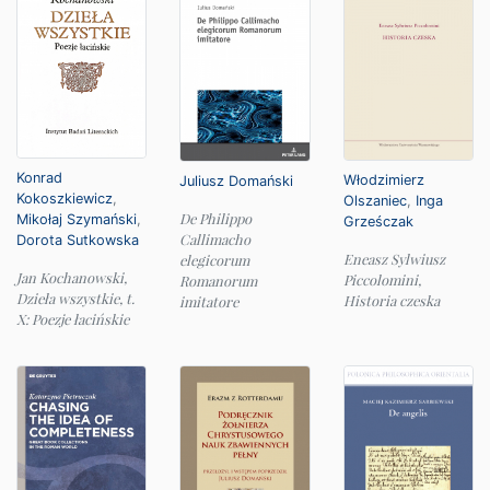
Konrad
Włodzimierz
Juliusz Domański
Kokoszkiewicz
,
Olszaniec
,
Inga
De Philippo
Mikołaj Szymański
,
Grześczak
Callimacho
Dorota Sutkowska
Eneasz Sylwiusz
elegicorum
Jan Kochanowski,
Piccolomini,
Romanorum
Dzieła wszystkie, t.
Historia czeska
imitatore
X: Poezje łacińskie