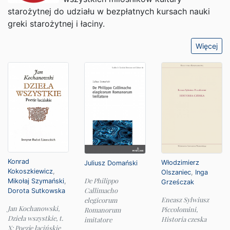
starożytnej do udziału w bezpłatnych kursach nauki
greki starożytnej i łaciny.
Więcej
Konrad
Włodzimierz
Juliusz Domański
Kokoszkiewicz
,
Olszaniec
,
Inga
De Philippo
Mikołaj Szymański
,
Grześczak
Callimacho
Dorota Sutkowska
Eneasz Sylwiusz
elegicorum
Jan Kochanowski,
Piccolomini,
Romanorum
Dzieła wszystkie, t.
Historia czeska
imitatore
X: Poezje łacińskie