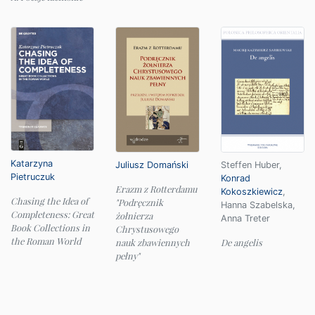
Katarzyna
Juliusz Domański
Steffen Huber
,
Pietruczuk
Konrad
Erazm z Rotterdamu
Kokoszkiewicz
,
Chasing the Idea of
"Podręcznik
Hanna Szabelska
,
Completeness: Great
żołnierza
Anna Treter
Book Collections in
Chrystusowego
the Roman World
nauk zbawiennych
De angelis
pełny"