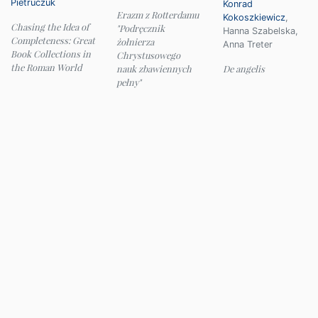
Pietruczuk
Konrad
Erazm z Rotterdamu
Kokoszkiewicz
,
Chasing the Idea of
"Podręcznik
Hanna Szabelska
,
Completeness: Great
żołnierza
Anna Treter
Book Collections in
Chrystusowego
the Roman World
nauk zbawiennych
De angelis
pełny"
© 2026 Instytut Filologii Klasycznej UW
e-mail:
ifk@uw.edu.pl
Panel administracyjny
Deklaracja dostępności