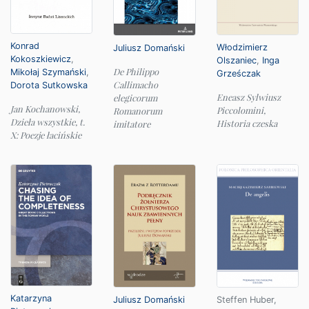
Konrad
Włodzimierz
Juliusz Domański
Kokoszkiewicz
,
Olszaniec
,
Inga
De Philippo
Mikołaj Szymański
,
Grześczak
Callimacho
Dorota Sutkowska
Eneasz Sylwiusz
elegicorum
Jan Kochanowski,
Piccolomini,
Romanorum
Dzieła wszystkie, t.
Historia czeska
imitatore
X: Poezje łacińskie
Katarzyna
Juliusz Domański
Steffen Huber
,