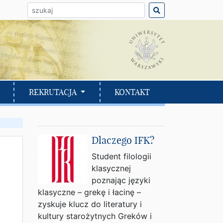
ło do wyszukania:
REKRUTACJA
KONTAKT
Dlaczego IFK?
Student filologii
klasycznej
poznając języki
klasyczne – grekę i łacinę –
zyskuje klucz do literatury i
kultury starożytnych Greków i