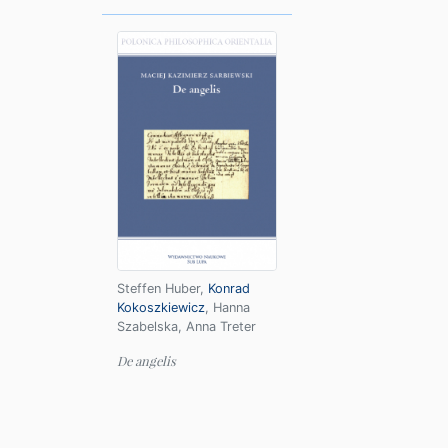
Steffen Huber
,
Konrad
Kokoszkiewicz
,
Hanna
Szabelska
,
Anna Treter
De angelis