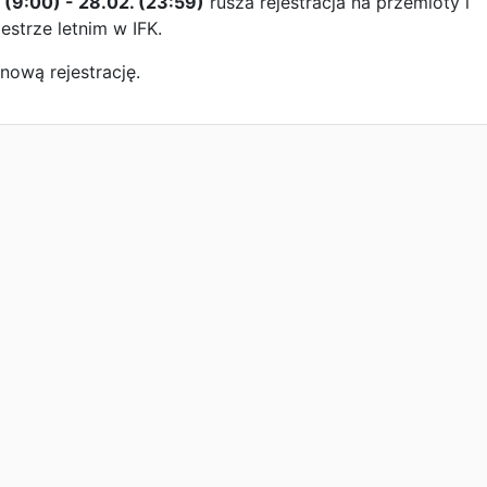
 (9:00) - 28.02. (23:59)
rusza rejestracja na przemioty i
estrze letnim w IFK.
nową rejestrację.