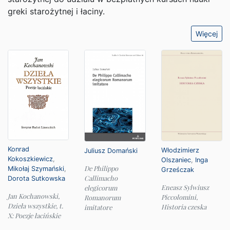
greki starożytnej i łaciny.
Więcej
Konrad
Włodzimierz
Juliusz Domański
Kokoszkiewicz
,
Olszaniec
,
Inga
De Philippo
Mikołaj Szymański
,
Grześczak
Callimacho
Dorota Sutkowska
Eneasz Sylwiusz
elegicorum
Jan Kochanowski,
Piccolomini,
Romanorum
Dzieła wszystkie, t.
Historia czeska
imitatore
X: Poezje łacińskie