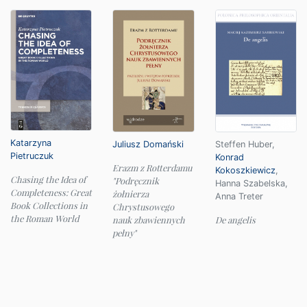
Katarzyna
Juliusz Domański
Steffen Huber
,
Pietruczuk
Konrad
Erazm z Rotterdamu
Kokoszkiewicz
,
Chasing the Idea of
"Podręcznik
Hanna Szabelska
,
Completeness: Great
żołnierza
Anna Treter
Book Collections in
Chrystusowego
the Roman World
nauk zbawiennych
De angelis
pełny"