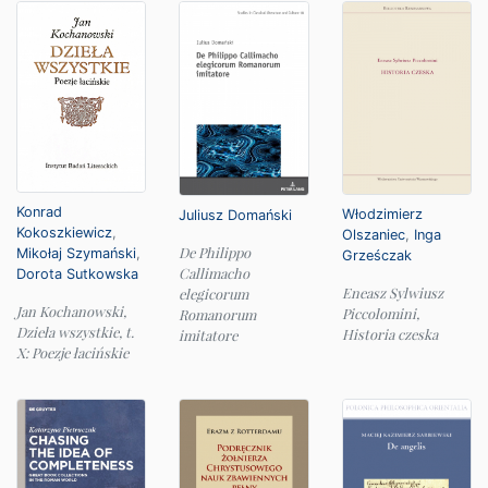
Konrad
Włodzimierz
Juliusz Domański
Kokoszkiewicz
,
Olszaniec
,
Inga
De Philippo
Mikołaj Szymański
,
Grześczak
Callimacho
Dorota Sutkowska
Eneasz Sylwiusz
elegicorum
Jan Kochanowski,
Piccolomini,
Romanorum
Dzieła wszystkie, t.
Historia czeska
imitatore
X: Poezje łacińskie