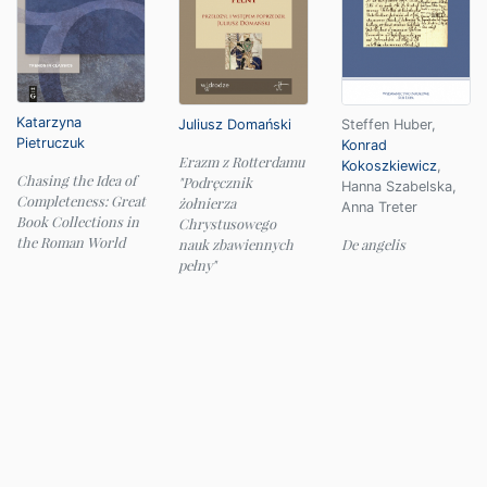
Katarzyna
Juliusz Domański
Steffen Huber
,
Pietruczuk
Konrad
Erazm z Rotterdamu
Kokoszkiewicz
,
Chasing the Idea of
"Podręcznik
Hanna Szabelska
,
Completeness: Great
żołnierza
Anna Treter
Book Collections in
Chrystusowego
the Roman World
nauk zbawiennych
De angelis
pełny"