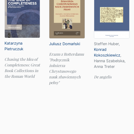
Katarzyna
Juliusz Domański
Steffen Huber
,
Pietruczuk
Konrad
Erazm z Rotterdamu
Kokoszkiewicz
,
Chasing the Idea of
"Podręcznik
Hanna Szabelska
,
Completeness: Great
żołnierza
Anna Treter
Book Collections in
Chrystusowego
the Roman World
nauk zbawiennych
De angelis
pełny"