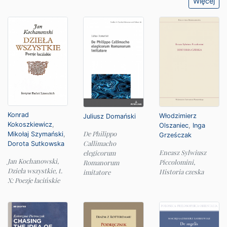
Więcej
Konrad
Włodzimierz
Juliusz Domański
Kokoszkiewicz
,
Olszaniec
,
Inga
De Philippo
Mikołaj Szymański
,
Grześczak
Callimacho
Dorota Sutkowska
Eneasz Sylwiusz
elegicorum
Jan Kochanowski,
Piccolomini,
Romanorum
Dzieła wszystkie, t.
Historia czeska
imitatore
X: Poezje łacińskie