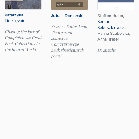
Katarzyna
Juliusz Domański
Steffen Huber
,
Pietruczuk
Konrad
Erazm z Rotterdamu
Kokoszkiewicz
,
Chasing the Idea of
"Podręcznik
Hanna Szabelska
,
Completeness: Great
żołnierza
Anna Treter
Book Collections in
Chrystusowego
the Roman World
nauk zbawiennych
De angelis
pełny"
© 2026 Instytut Filologii Klasycznej UW
e-mail:
ifk@uw.edu.pl