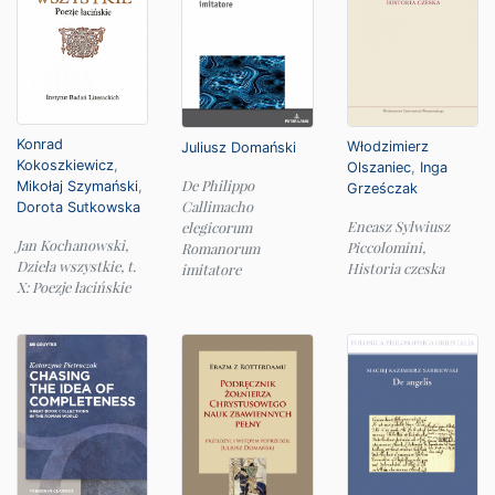
Konrad
Włodzimierz
Juliusz Domański
Kokoszkiewicz
,
Olszaniec
,
Inga
De Philippo
Mikołaj Szymański
,
Grześczak
Callimacho
Dorota Sutkowska
Eneasz Sylwiusz
elegicorum
Jan Kochanowski,
Piccolomini,
Romanorum
Dzieła wszystkie, t.
Historia czeska
imitatore
X: Poezje łacińskie