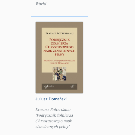
World
Juliusz Domański
Erazm z Rotterdamu
"Podręcznik żołnierza
Chrystusowego nauk
zbawiennych pełny"