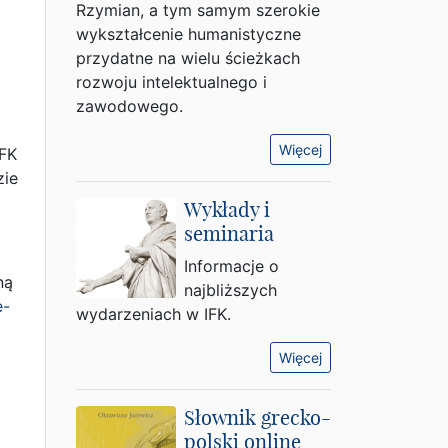
Rzymian, a tym samym szerokie
wykształcenie humanistyczne
przydatne na wielu ścieżkach
rozwoju intelektualnego i
zawodowego.
Więcej
IFK
zie
Wykłady i
seminaria
Informacje o
ną
najbliższych
e-
wydarzeniach w IFK.
Więcej
Słownik grecko-
polski online