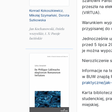
Szanowni Państw
przeszła na el
Konrad Kokoszkiewicz
,
(VIRTUA).
Mikołaj Szymański
,
Dorota
Sutkowska
Warunkiem wypo
przypisanej do 
Jan Kochanowski, Dzieła
wszystkie, t. X: Poezje
Jednocześnie u
łacińskie
przed 5 lipca 2
je można wypo
Nierozliczenie 
Informacje na t
w BUW znajdą P
praktyczne/jak-
Karta bibliotec
studenckiej, pr
miejskiej.