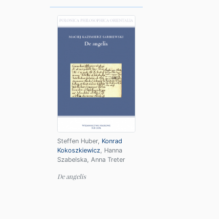
Steffen Huber
,
Konrad
Kokoszkiewicz
,
Hanna
Szabelska
,
Anna Treter
De angelis