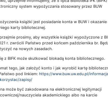
o, uprzejmie informujemy, że 5 lipca Biblioteka IFK (BIFK)
ektroniczny system wypożyczania stosowany przez BUW
życzenia książki jest posiadanie konta w BUW i okazanie
niego karty bibliotecznej.
przejmie prosimy, aby wszystkie książki wypożyczone z B
021 r. zwrócili Państwo przed końcem października br. Będ
życzyć na nowych zasadach.
się z BIFK może skutkować blokadą konta bibliotecznego.
emat tego, jak założyć konto i jak wyrobić kartę bibliotecz
aństwo pod linkiem:
https://www.buw.uw.edu.pl/informacj
korzystac/zapisy/
zna może być zakodowana na elektronicznej legitymacji
acowniczej/nauczyciela akademickiego albo na karcie