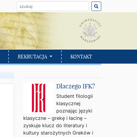
ło do wyszukania:
REKRUTACJA
KONTAKT
Dlaczego IFK?
Student filologii
klasycznej
poznając języki
klasyczne – grekę i łacinę –
zyskuje klucz do literatury i
kultury starożytnych Greków i