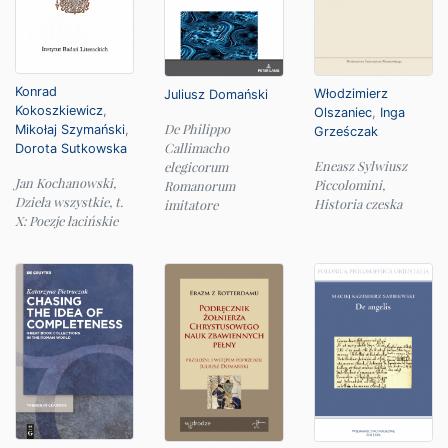
Konrad
Włodzimierz
Juliusz Domański
Kokoszkiewicz
,
Olszaniec
,
Inga
De Philippo
Mikołaj Szymański
,
Grześczak
Callimacho
Dorota Sutkowska
Eneasz Sylwiusz
elegicorum
Jan Kochanowski,
Piccolomini,
Romanorum
Dzieła wszystkie, t.
Historia czeska
imitatore
X: Poezje łacińskie