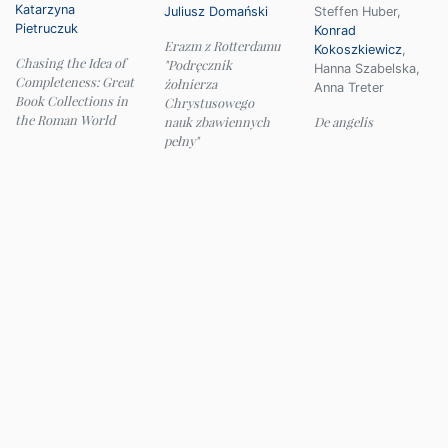
Katarzyna
Juliusz Domański
Steffen Huber
,
Pietruczuk
Konrad
Erazm z Rotterdamu
Kokoszkiewicz
,
Chasing the Idea of
"Podręcznik
Hanna Szabelska
,
Completeness: Great
żołnierza
Anna Treter
Book Collections in
Chrystusowego
the Roman World
nauk zbawiennych
De angelis
pełny"
© 2026 Instytut Filologii Klasycznej UW
e-mail:
ifk@uw.edu.pl
Panel administracyjny