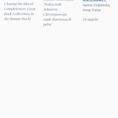
Kokoszkiewicz
,
Chasing the Idea of
"Podręcznik
Hanna Szabelska
,
Completeness: Great
żołnierza
Anna Treter
Book Collections in
Chrystusowego
the Roman World
nauk zbawiennych
De angelis
pełny"
© 2026 Instytut Filologii Klasycznej UW
e-mail:
ifk@uw.edu.pl
Panel administracyjny
Deklaracja dostępności
Mapa strony
English version