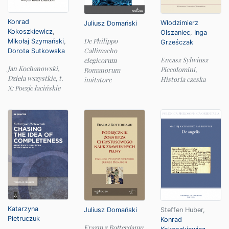
Konrad
Włodzimierz
Juliusz Domański
Kokoszkiewicz
,
Olszaniec
,
Inga
De Philippo
Mikołaj Szymański
,
Grześczak
Callimacho
Dorota Sutkowska
Eneasz Sylwiusz
elegicorum
Jan Kochanowski,
Piccolomini,
Romanorum
Dzieła wszystkie, t.
Historia czeska
imitatore
X: Poezje łacińskie
Katarzyna
Juliusz Domański
Steffen Huber
,
Pietruczuk
Konrad
Erazm z Rotterdamu