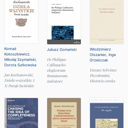
Konrad
Włodzimierz
Juliusz Domański
Kokoszkiewicz
,
Olszaniec
,
Inga
De Philippo
Mikołaj Szymański
,
Grześczak
Callimacho
Dorota Sutkowska
Eneasz Sylwiusz
elegicorum
Jan Kochanowski,
Piccolomini,
Romanorum
Dzieła wszystkie, t.
Historia czeska
imitatore
X: Poezje łacińskie