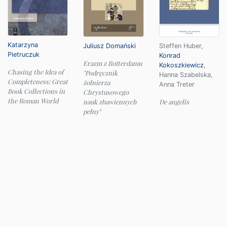
Katarzyna
Juliusz Domański
Steffen Huber
,
Pietruczuk
Konrad
Erazm z Rotterdamu
Kokoszkiewicz
,
Chasing the Idea of
"Podręcznik
Hanna Szabelska
,
Completeness: Great
żołnierza
Anna Treter
Book Collections in
Chrystusowego
the Roman World
nauk zbawiennych
De angelis
pełny"