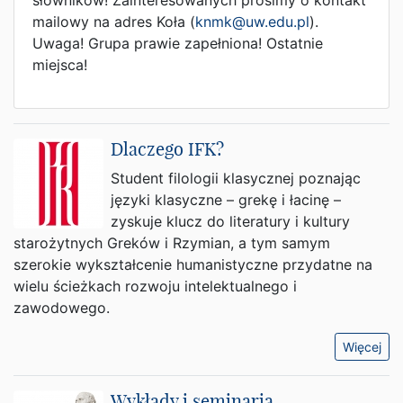
słowników! Zainteresowanych prosimy o kontakt
mailowy na adres Koła (
knmk@uw.edu.pl
).
Uwaga! Grupa prawie zapełniona! Ostatnie
miejsca!
Dlaczego IFK?
Student filologii klasycznej poznając
języki klasyczne – grekę i łacinę –
zyskuje klucz do literatury i kultury
starożytnych Greków i Rzymian, a tym samym
szerokie wykształcenie humanistyczne przydatne na
wielu ścieżkach rozwoju intelektualnego i
zawodowego.
Więcej
Wykłady i seminaria