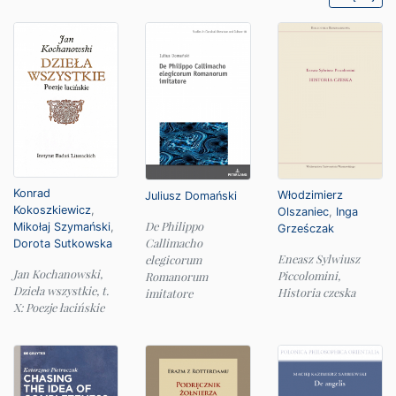
Konrad
Włodzimierz
Juliusz Domański
Kokoszkiewicz
,
Olszaniec
,
Inga
De Philippo
Mikołaj Szymański
,
Grześczak
Callimacho
Dorota Sutkowska
Eneasz Sylwiusz
elegicorum
Jan Kochanowski,
Piccolomini,
Romanorum
Dzieła wszystkie, t.
Historia czeska
imitatore
X: Poezje łacińskie