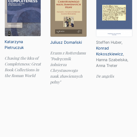
Katarzyna
Juliusz Domański
Steffen Huber
,
Pietruczuk
Konrad
Erazm z Rotterdamu
Kokoszkiewicz
,
Chasing the Idea of
"Podręcznik
Hanna Szabelska
,
Completeness: Great
żołnierza
Anna Treter
Book Collections in
Chrystusowego
the Roman World
nauk zbawiennych
De angelis
pełny"