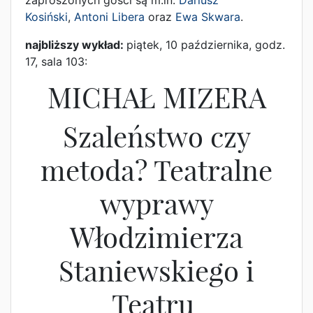
zaproszonych gości są m.in.
Dariusz
Kosiński
,
Antoni Libera
oraz
Ewa Skwara
.
najbliższy wykład:
piątek, 10 października, godz.
17, sala 103:
MICHAŁ MIZERA
Szaleństwo czy
metoda? Teatralne
wyprawy
Włodzimierza
Staniewskiego i
Teatru