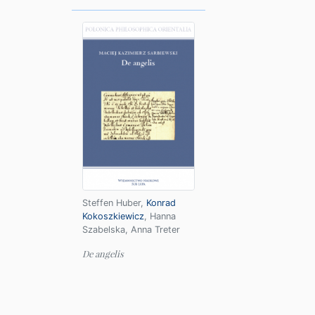
Steffen Huber
,
Konrad
Kokoszkiewicz
,
Hanna
Szabelska
,
Anna Treter
De angelis