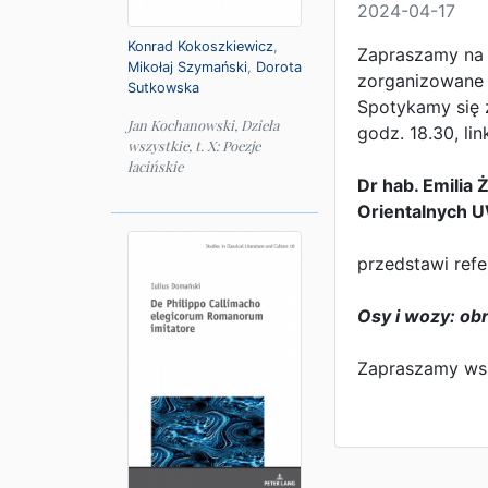
2024-04-17
Konrad Kokoszkiewicz
,
Zapraszamy na k
Mikołaj Szymański
,
Dorota
zorganizowane 
Sutkowska
Spotykamy się 
Jan Kochanowski, Dzieła
godz. 18.30, li
wszystkie, t. X: Poezje
łacińskie
Dr hab. Emilia
Orientalnych 
przedstawi refer
Osy i wozy: o
Zapraszamy wsz