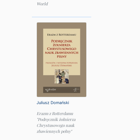
World
Juliusz Domański
Erazm z Rotterdamu
"Podręcznik żołnierza
Chrystusowego nauk
zbawiennych pełny"