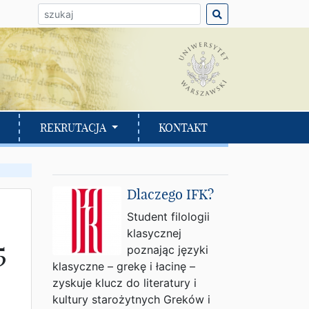
ło do wyszukania:
REKRUTACJA
KONTAKT
Dlaczego IFK?
Student filologii
klasycznej
5
poznając języki
klasyczne – grekę i łacinę –
zyskuje klucz do literatury i
kultury starożytnych Greków i