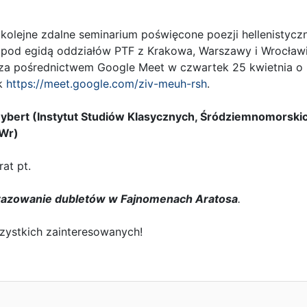
olejne zdalne seminarium poświęcone poezji hellenistyczn
pod egidą oddziałów PTF z Krakowa, Warszawy i Wrocławi
za pośrednictwem Google Meet w czwartek 25 kwietnia o
nk
https://meet.google.com/ziv-meuh-rsh
.
 Żybert (Instytut Studiów Klasycznych, Śródziemnomorskic
UWr)
at pt.
brazowanie dubletów w Fajnomenach Aratosa
.
ystkich zainteresowanych!