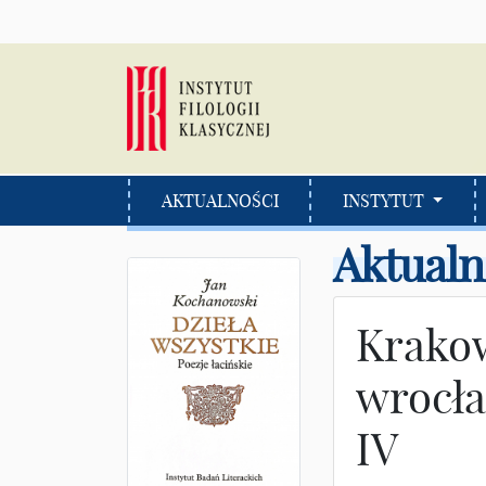
AKTUALNOŚCI
INSTYTUT
Aktualn
Krako
wrocła
IV