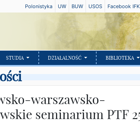
Has
Polonistyka
UW
BUW
USOS
Facebook IFK
STUDIA
DZIAŁALNOŚĆ
BIBLIOTEKA
ości
wsko-warszawsko-
wskie seminarium PTF 2